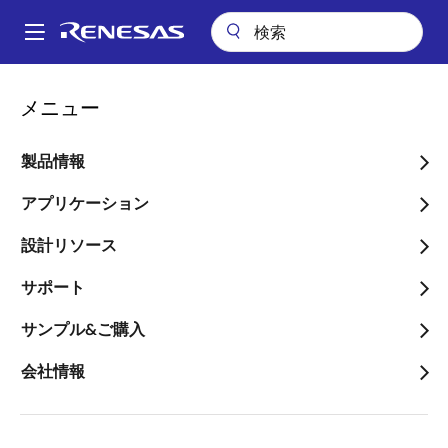
メ
イ
A
ン
Main
コ
会社案内
ストックオプション（新株予約権）の発行に関するお知らせ
navigation
メニュー
ン
パ
ストックオプション（新株
テ
ン
ン
製品情報
予約権）の発行に関するお
ツ
く
知らせ
に
アプリケーション
ず
移
設計リソース
動
サポート
サンプル&ご購入
2017年4月26日
会社情報
ルネサス エレクトロニクス株式会社（代表取締役社
長兼CEO：呉 文精、以下「当社」という。）は、本
日開催の取締役会において、当社子会社の従業員に対
するストックオプションとして発行する新株予約権の