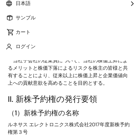
日本語
募集事項を決定し、当該新株予約権を引き受ける者の
募集をすること等につき決議いたしましたので、下記
サンプル
のとおりお知らせいたします。
カート
I. ストックオプションとして新株
予約権を発行する理由
ログイン
当社子会社の従業員について、当社の株価上昇によ
るメリットと株価下落によるリスクを株主の皆様と共
有することにより、従来以上に株価上昇と企業価値向
上への貢献意欲を高めることを目的とする。
II. 新株予約権の発行要領
（1）新株予約権の名称
ルネサス エレクトロニクス株式会社2017年度新株予約
権第３号