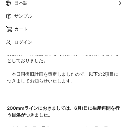
日本語
サンプル
ルネサス エレクトロニクス株式会社（代表取締役社
長：赤尾 泰）は、4月22日にお知らせした「那珂工場
カート
（茨城県ひたちなか市）の生産再開スケジュールにつ
いて」において、那珂工場の２００ｍｍライン、３０
ログイン
０ｍｍライン双方の製品の供給が代替生産を含めて震
災前のレベルに復旧する時期を5月中旬にお知らせする
としておりました。
本日同復旧計画を策定しましたので、以下の2項目に
つきましてお知らせいたします。
200mmラインにおきましては、6月1日に生産再開を行
う目処がつきました。