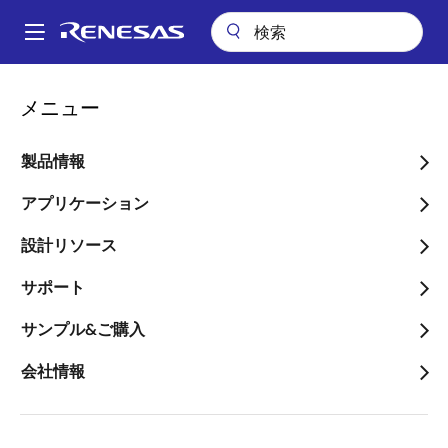
メ
イ
A
ン
Main
コ
会社案内
ニュースルーム
navigation
メニュー
ン
那珂工場の生産再開スケジュールについて（第2報）
パ
テ
ン
那珂工場の生産再開スケジ
ン
製品情報
ツ
く
ュールについて（第2報）
に
アプリケーション
ず
移
～10月に被災前の製品供給レベルに復
設計リソース
動
旧～
サポート
サンプル&ご購入
会社情報
2011年5月11日
ルネサス エレクトロニクス株式会社