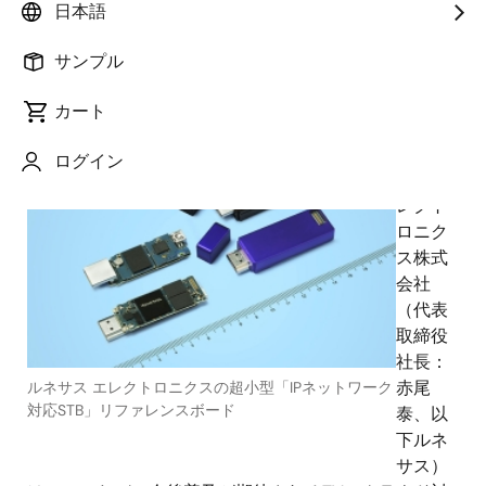
日本語
サンプル
カート
2012年1月10日
ルネ
ログイン
サス エ
レクト
ロニク
ス株式
会社
（代表
取締役
社長：
赤尾
ルネサス エレクトロニクスの超小型「IPネットワーク
対応STB」リファレンスボード
泰、以
下ルネ
サス）