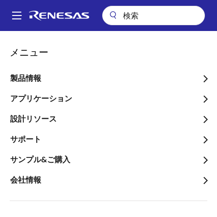
メ
イ
A
ン
Main
コ
会社案内
ニュースルーム
navigation
メニュー
ン
クラウド対応や家庭内配信向けに超小型「IPネットワーク対応STB」リ
パ
ファレンスボードを提供開始
テ
ン
ン
製品情報
クラウド対応や家庭内配信
ツ
く
向けに超小型「IPネットワ
に
アプリケーション
ず
移
ーク対応STB」リファレン
設計リソース
動
スボードを提供開始
サポート
～マルチルームやマルチスクリーンの
サンプル&ご購入
普及に向け、容易にネットワーク接
会社情報
続、コンテンツ視聴を実現可能にする
セットトップボックス（STB）ソリュ
ーションを提案～