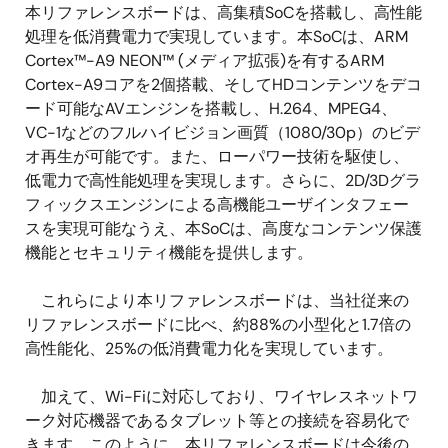
本リファレンスボードは、高集積SoCを搭載し、高性能
処理を低消費電力で実現しています。本SoCは、ARM
Cortex™-A9 NEON™ (メディア拡張)を有するARM
Cortex-A9コアを2個搭載、そしてHDコンテンツをデコ
ード可能なAVエンジンを搭載し、H.264、MPEG4、
VC-1などのフルハイビジョン画質（1080/30p）のビデ
オ再生が可能です。また、ローパワー技術を駆使し、
低電力で高性能処理を実現します。さらに、2D/3Dグラ
フィックスエンジンによる高機能ユーザインタフェー
スを実現可能なうえ、本SoCは、高度なコンテンツ保護
機能とセキュリティ機能を提供します。
これらにより本リファレンスボードは、当社従来の
リファレンスボードに比べ、約88%の小型化と1.7倍の
高性能化、25%の低消費電力化を実現しています。
加えて、Wi-Fiに対応しており、ワイヤレスネットワ
ーク対応機器であるタブレット等との接続を容易化で
きます。このように、本リファレンスボードは今後の