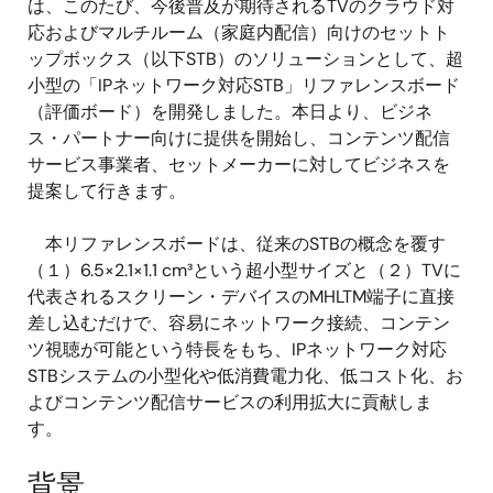
は、このたび、今後普及が期待されるTVのクラウド対
応およびマルチルーム（家庭内配信）向けのセットト
ップボックス（以下STB）のソリューションとして、超
小型の「IPネットワーク対応STB」リファレンスボード
（評価ボード）を開発しました。本日より、ビジネ
ス・パートナー向けに提供を開始し、コンテンツ配信
サービス事業者、セットメーカーに対してビジネスを
提案して行きます。
本リファレンスボードは、従来のSTBの概念を覆す
（１）6.5×2.1×1.1 cm³という超小型サイズと（２）TVに
代表されるスクリーン・デバイスのMHLTM端子に直接
差し込むだけで、容易にネットワーク接続、コンテン
ツ視聴が可能という特長をもち、IPネットワーク対応
STBシステムの小型化や低消費電力化、低コスト化、お
よびコンテンツ配信サービスの利用拡大に貢献しま
す。
背景