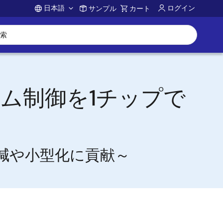
日本語
ログイン
サンプル
カート
Account
ム制御を1チップで
低減や小型化に貢献～