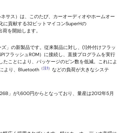
ルネサス）は、このたび、カーオーディオやホームオー
貢献する32ビットマイコンSuperHの
ル出荷を開始します。
シリーズ」の新製品です。従来製品に対し、(1)外付けフラッ
PIフラッシュROM）に接続し、直接プログラムを実行
したことにより、パッケージのピン数を低減。これによ
（注1）
り、Bluetooth
などの負荷が大きなシステ
6B」が1,600円からとなっており、量産は2012年5月