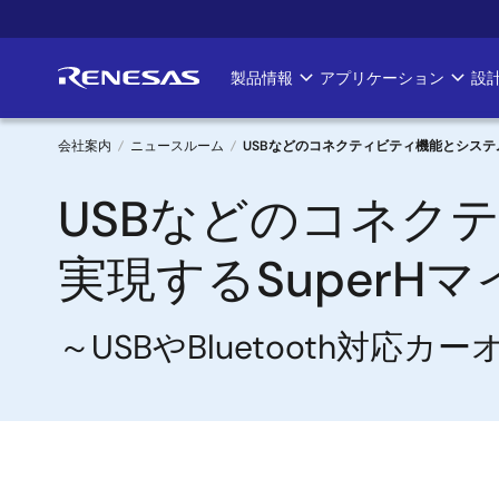
メ
イ
ン
製品情報
アプリケーション
設
Main
コ
ン
navigation
テ
会社案内
ニュースルーム
USBなどのコネクティビティ機能とシステム
ン
パ
USBなどのコネク
ツ
に
ン
移
実現するSuperH
く
動
ず
～USBやBluetooth対