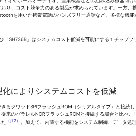
オーディオやホームオーディオ、産業機器などの組み込み機器向
おり、コスト競争力のある製品が求められています。一方、携
etoothを用いた携帯電話のハンズフリー通話など、多様な
び「SH726B」はシステムコスト低減を可能にする１チップ
型化によりシステムコストを低減
るクワッドSPIフラッシュROM（シリアルタイプ）と接続し、
従来のパラレルNORフラッシュROMと接続する場合と比べ
（注2）
した
。加えて、内蔵する機能をシステム制御、データ処理