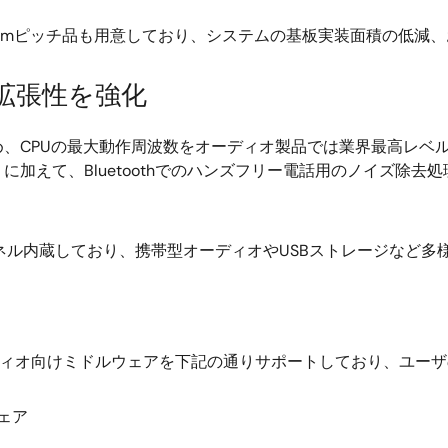
m/0.4mmピッチ品も用意しており、システムの基板実装面積の低
拡張性を強化
PUの最大動作周波数をオーディオ製品では業界最高レベルの216
加えて、Bluetoothでのハンズフリー電話用のノイズ除去
を2チャンネル内蔵しており、携帯型オーディオやUSBストレージな
ーディオ向けミドルウェアを下記の通りサポートしており、ユー
ウェア