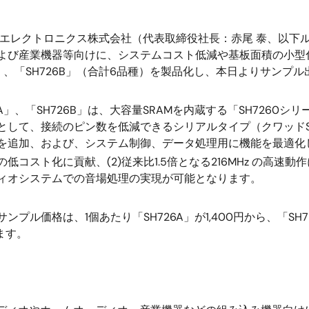
エレクトロニクス株式会社（代表取締役社長：赤尾 泰、以下
よび産業機器等向けに、システムコスト低減や基板面積の小型化に
6A」、「SH726B」（合計6品種）を製品化し、本日よりサンプ
A」、「SH726B」は、大容量SRAMを内蔵する「SH7260
として、接続のピン数を低減できるシリアルタイプ（クワッドS
を追加、および、システム制御、データ処理用に機能を最適化
低コスト化に貢献、(2)従来比1.5倍となる216MHz の高速動作によ
ィオシステムでの音場処理の実現が可能となります。
プル価格は、1個あたり「SH726A」が1,400円から、「SH72
ます。