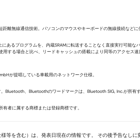
使われる短距離無線通信技術。パソコンのマウスやキーボードの無線接続など
6本)上にあるプログラムを、内蔵SRAMに転送することなく直接実行可能
3本)を使用する場合と比べ、リードキャッシュの搭載により同等のアクセ
t Bosch GmbHが提唱している車載用のネットワーク仕様。
ooth、Bluetoothのワードマークは、Bluetooth SIG, Inc.が
所有者に属する商標または登録商標です。
仕様等を含む）は、発表日現在の情報です。 その後予告なしに