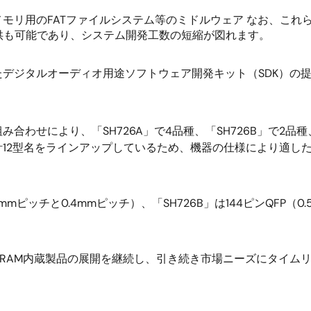
B/SDメモリ用のFATファイルシステム等のミドルウェア なお
供も可能であり、システム開発工数の短縮が図れます。
デジタルオーディオ用途ソフトウェア開発キット（SDK）の
み合わせにより、「SH726A」で4品種、「SH726B」で2
12型名をラインアップしているため、機器の仕様により適し
5mmピッチと0.4mmピッチ）、「SH726B」は144ピンQF
量RAM内蔵製品の展開を継続し、引き続き市場ニーズにタイム