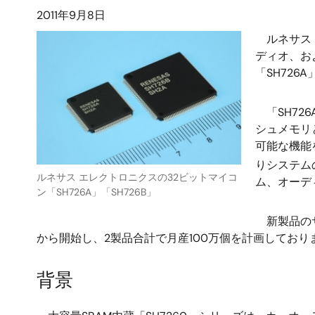
2011年9月8日
ルネサス 
ディオ、お
「SH72
「SH726
シュメモリ
可能な機能
りシステムの
ルネサス エレクトロニクスの32ビットマイコ
ム、オーデ
ン「SH726A」「SH726B」
新製品のサン
から開始し、2製品合計で月産100万個を計画しており
背景