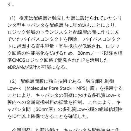
す。
（1） 従来は配線層と独立した層に設けられていたシリ
ンダ型キャパシタを配線層内に埋め込むことにより、
ロジック領域のトランジスタと配線層の間に作りこん
でいたバイパスコンタクトを削除。 バイパスコンタク
トに起因する寄生容量・寄生抵抗が低減され、ロジッ
ク回路の性能劣化を防げるため、28nmノード以降も標
準CMOSロジック回路で開発されたIPを活用した
eDRAMの設計が可能になる。
（2） 配線層間膜に独自技術である「独立細孔制御
Low-k （Molecular Pore Stack：MPS）膜」を採用する
ことにより、キャパシタの側壁における多孔質Low-ｋ
膜内への金属電極材料の拡散を抑制。 これにより、キ
ャパシタ間（50nm厚）の多孔質Low-k膜の絶縁信頼性
を10年以上確保できることを確認した。
今回開発した新技術は、キャパシタを配線層内に作