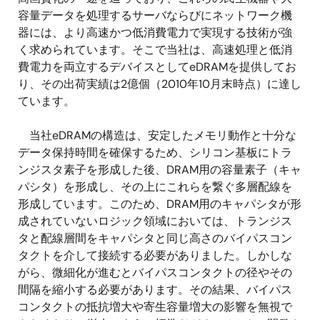
容量データを処理するサーバならびにネットワーク機
器には、より高速かつ低消費電力で実現する技術が強
く求められています。そこで当社は、高速処理と低消
費電力を両立するデバイスとしてeDRAMを提供してお
り、その出荷実績は2億個（2010年10月末時点）に達し
ています。
当社eDRAMの構造は、安定したメモリ動作と十分な
データ保持時間を確保するため、シリコン基板にトラ
ンジスタ素子を形成した後、DRAM用の容量素子（キャ
パシタ）を形成し、その上にこれらを繋ぐ多層配線を
形成しています。このため、DRAM用のキャパシタが形
成されていないロジック領域においては、トランジス
タと配線層間をキャパシタと同じ高さのバイパスコン
タクトを介して接続する必要がありました。しかしな
がら、微細化が進むとバイパスコンタクトの径やその
間隔を縮小する必要があります。その結果、バイパス
コンタクトの抵抗増大や寄生容量増大の影響を無視で