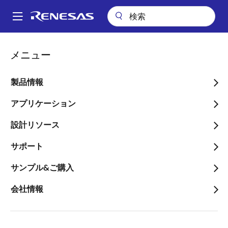
メ
イ
A
ン
Main
コ
会社案内
ニュースルーム
navigation
メニュー
ン
標準CMOSロジック回路と親和性の高い混載DRAMの基本構造を開発
パ
テ
ン
標準CMOSロジック回路と
ン
製品情報
ツ
く
親和性の高い混載DRAMの
に
アプリケーション
ず
基本構造を開発
移
設計リソース
動
サポート
サンプル&ご購入
2010年12月9日
会社情報
ルネ
サス エ
レクト