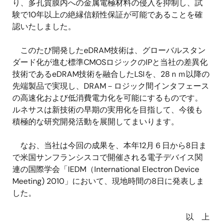
り、多孔質膜内への金属電極材料の侵入を抑制し、試
験で10年以上の絶縁信頼性保証が可能であることを確
認いたしました。
このたび開発したeDRAM技術は、グローバルスタン
ダード化が進む標準CMOSロジックのIPと当社の差異化
技術であるeDRAM技術を融合したLSIを、28ｎｍ以降の
先端製品で実現し、DRAM－ロジック間インタフェース
の高速化および低消費電力化を可能にするものです。
ルネサスは新技術の早期の実用化を目指して、今後も
積極的な研究開発活動を展開してまいります。
なお、当社は今回の成果を、本年12月６日から8日ま
で米国サンフランシスコで開催される電子デバイス関
連の国際学会「IEDM（International Electron Device
Meeting) 2010」において、現地時間の8日に発表しま
した。
以 上