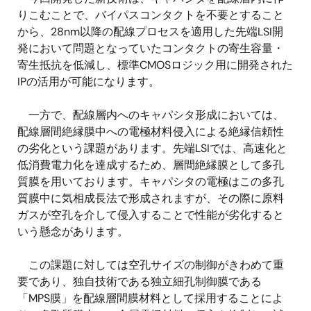
りこむことで、バイパスコンタクトを不要とすること
から、28nm以降の配線プロセスを適用した先端LSI開
発において問題となっていたコンタクトの寄生容量・
寄生抵抗を低減し、標準CMOSロジック用に開発された
IPの活用が可能になります。
一方で、配線層内へのキャパシタ形成においては、
配線層間絶縁膜中への電極材料侵入による絶縁信頼性
の劣化という課題があります。先端LSIでは、高速化と
低消費電力化を達成するため、層間絶縁膜として多孔
質膜を用いております。キャパシタの電極はこの多孔
質膜中に気相成長法で形成されますが、その際に原料
ガスが空孔を介して侵入することで性能が劣化すると
いう懸念があります。
この課題に対しては空孔サイズの制御がきわめて重
要であり、独自技術である独立細孔制御膜である
「MPS膜」を配線層間膜材料として採用することによ