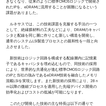
きなくなり、従来のように標準CMOSロジックで開発さ
れたIPを、eDRAMに流用することが困難になるという
課題がありました。
ルネサスでは、この技術課題を克服する手法の一つ
として、絶縁膜材料の工夫などにより、DRAMのキャパ
シタと配線を同じ層に作りこむ新しい構造を開発し、
通常のシステムLSI製造プロセスとの親和性を一段と向
上させました。
新技術はロジック回路を構成する配線層内に記憶素
子であるキャパシタを埋め込むもので、同技術の採用
により、世界的な共通化が進む標準CMOSロジック回路
のIPと当社の強みであるeDRAM技術を融合したメモリ
混載LSIを実現します。また新技術の採用により、28ｎ
ｍ以降の微細プロセスを適用した先端デバイス開発の
効率化およびコストの低減が可能になります。
このたび開発した技術の主な特長は以下の通りで