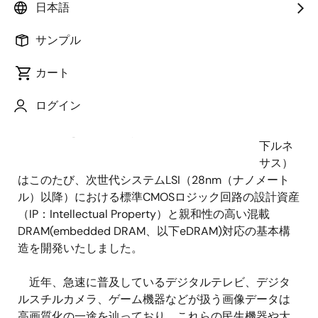
日本語
ロニク
ス株式
サンプル
会社
（代表
カート
取締役
社長：
ログイン
赤尾
泰、以
キャパシタを配線層に作り込む新eDRAM構造
下ルネ
サス）
はこのたび、次世代システムLSI（28nm（ナノメート
ル）以降）における標準CMOSロジック回路の設計資産
（IP：Intellectual Property）と親和性の高い混載
DRAM(embedded DRAM、以下eDRAM)対応の基本構
造を開発いたしました。
近年、急速に普及しているデジタルテレビ、デジタ
ルスチルカメラ、ゲーム機器などが扱う画像データは
高画質化の一途を辿っており、これらの民生機器や大