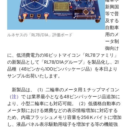
新興国
等で普
及する
自動車
用のメ
ルネサスの「RL78/D1A」評価ボード
ータ制
御向け
に、低消費電力の16ビットマイコン「RL78ファミリ」
の新製品として「RL78/D1Aグループ」を製品化し、21
品種（48ピンから100ピンパッケージ品）を本日より
サンプル出荷いたします。
新製品は、（1）二輪車のメータ用１チップマイコン
（注）
で は業界最小となる48ピンパッケージ品追加に
より、小型二輪車にも対応可能。（2）低価格自動車の
メータ類における燃費などの表示情報増加に対応する
ため、内蔵フラッシュメモリ容量を256Ｋバイトに増加
し、液晶パネル表示駆動用端子を増加する等の機能強