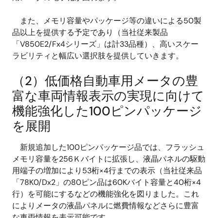
また、メモリ容量やパッケージ等の違いによる50製
品以上を提供する予定であり（当社従来製品
「V850E2/Fx4シリーズ」は計33品種）、高いスケー
ラビリティと幅広い選択肢を提供していきます。
（2）低価格自動車用メータの豊
富な車両情報表示の実現に向けて
機能強化した100ピンパッケージ
を展開
新規追加した100ピンパッケージ品では、フラッシュ
メモリ容量を256Ｋバイトに拡張し、液晶パネルの駆動
用端子の増加により53桁×4行までの表示（当社従来品
「78K0/Dx2」の80ピン品は60Kバイト容量と40桁×4
行）を可能にするなどの機能強化を図りました。これ
によりメータの液晶パネルに燃費情報などさらに豊富
な車両情報を表示可能です。