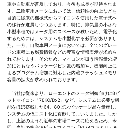
車や自動車が普及しており、今後も成長が期待されま
す。二輪車用メータにおいては、信頼性の向上などを
目的に従来の機械式からマイコンを使用した電子式へ
の移行が進展しつつあります。特に、排気量の小さな
小型車種ではメータ用のスペースが狭いため、電子化
するためには、システムを小型化する必要がありまし
た。一方、自動車用メータにおいては、全てのグレー
ドの車種にも燃費情報などの豊富な情報表示が求めら
れております。そのため、マイコンが扱う情報量の増
加にともなうパッケージピン数の増加や、機能向上に
よるプログラム増加に対応した内蔵フラッシュメモリ
容量の拡大が求められております。
当社は従来より、ローエンドのメータ制御向けに8ビ
ットマイコン「78K0/Dx2」など、システムに必要な機
能をほぼ搭載した64、80ピンパッケージ品を量産し、
システムの低コスト化に貢献してまいりました。しか
し、上記のような近年の市場ニーズに応えるため、今
回、当社の統合16ビットマイコン「RL78ファミリ」を