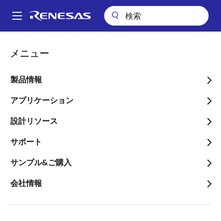
メ
イ
A
ン
Main
コ
会社案内
ニュースルーム
navigation
メニュー
ン
業界最小パッケージを含む車載メータ用1チップマイコン「RL78/D1Aグ
パ
ループ」を発売
テ
ン
ン
製品情報
業界最小パッケージを含む
ツ
く
車載メータ用1チップマイ
に
アプリケーション
ず
移
コン「RL78/D1Aグルー
設計リソース
動
プ」を発売
サポート
～二輪車・低価格車向けメータ制御シ
サンプル&ご購入
ステムの小型化やコスト低減に貢献～
会社情報