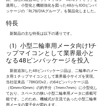
適用し、小型化と機能強化を図った48から100ピンパ
ッケージの「RL78/D1Aグループ」を製品化しました。
特長
新製品の主な特長は以下の通りです。
（1）小型二輪車用メータ向け1チ
ップマイコンとして業界最小と
なる48ピンパッケージを投入
新規追加した48ピンパッケージ品は、二輪車のメー
タ用１チップマイコンとして業界最小サイズを実現。
当社従来品「78K0/Dx2」の64ピンパッケージ品
（10mm×10mm）の約半分（7mm×7mm）に小型化し
ており、スペースの狭い小型二輪車用メータに搭載可
能です。このため、機械式が主流であった小型二輪車
用メータの電子化が図れます。