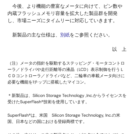
今後、より機能の豊富なメータに向けて、ピン数や
内蔵フラッシュメモリ容量を拡大した製品群を開発
し、市場ニーズにタイムリーに対応していきます。
新製品の主な仕様は、
別紙
をご参照ください。
以 上
（注）メータの指針を駆動するステッピング・モータコントロ
ーラ／ドライバや走行距離等の液晶（LCD）表示制御を行うＬ
ＣＤコントローラ／ドライバなど、二輪車の車載メータ向けに
必要な機能を1チップに搭載したマイコン。
＊新製品は、Silicon Storage Technology ,Inc.からライセンスを
受けたSuperFlash®技術を使用しています。
SuperFlash®は、米国 Silicon Storage Technology, Inc.の米
国、日本などの国における登録商標です。