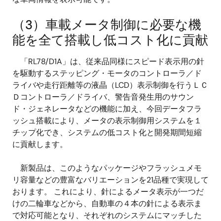
（3）車載メータ制御に必要な機
能を全て搭載し低コスト化に貢献
「RL78/D1A」は、従来品同様にスピード表示用の針
を駆動するステッピング・モータのコントローラ／ド
ライバや走行距離等の液晶（LCD）表示制御を行うＬＣ
Ｄコントローラ／ドライバ、警告音発生用のサウン
ド・ジェネレータなどの機能に加え、今回データフラ
ッシュ搭載により、メータの表示制御用システムを１
チップ化でき、システムの低コスト化と開発期間短縮
に貢献します。
新製品は、このようなパッケージやフラッシュメモ
リ容量などの豊富なバリエーションを21品種で実現して
おります。 これにより、針によるメータ表示が一つだ
けの二輪車などから、自動車の４本の針による表示ま
で対応可能となり、それぞれのシステムにマッチした