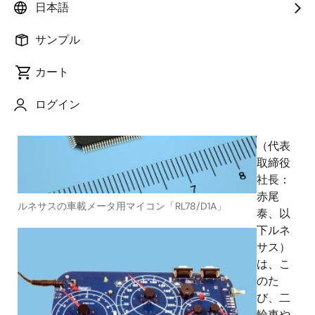
日本語
2012年10月3日
サンプル
ルネ
サス エ
カート
レクト
ロニク
ログイン
ス株式
会社
（代表
取締役
社長：
赤尾
ルネサスの車載メータ用マイコン「RL78/D1A」
泰、以
下ルネ
サス）
は、こ
のた
び、二
輪車や