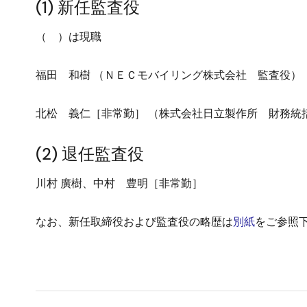
(1) 新任監査役
（ ）は現職
福田 和樹 （ＮＥＣモバイリング株式会社 監査役）
北松 義仁［非常勤］ （株式会社日立製作所 財務統
(2) 退任監査役
川村 廣樹、中村 豊明［非常勤］
なお、新任取締役および監査役の略歴は
別紙
をご参照