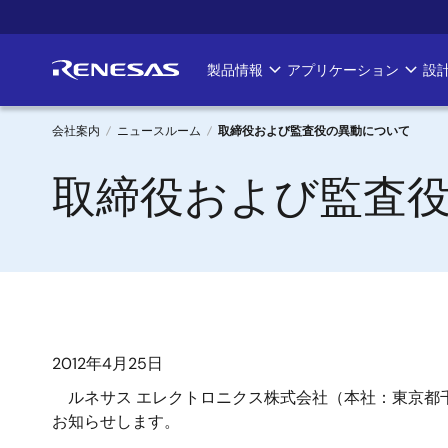
メ
イ
ン
製品情報
アプリケーション
設
Main
コ
ン
navigation
テ
会社案内
ニュースルーム
取締役および監査役の異動について
ン
パ
取締役および監査
ツ
に
ン
移
く
動
ず
2012年4月25日
ルネサス エレクトロニクス株式会社（本社：東京都
お知らせします。