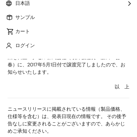
日本語
長兼CEO：呉 文精、以下 当社）は、2017年1月31日発
表の「受託開発・製造および画像認識システム開発・
サンプル
製造・販売事業の日立マクセル株式会社への譲渡につ
いて」に関して、当社の100％子会社であるルネサス
カート
セミコンダクタパッケージ＆テストソリューションズ
株式会社（代表取締役社長：野木村 修）の受託開
ログイン
発・製造および画像認識システム開発・製造・販売事
業を日立マクセル株式会社（取締役社長：勝田 善
春）に、2017年5月1日付で譲渡完了しましたので、お
知らせいたします。
以 上
ニュースリリースに掲載されている情報（製品価格、
仕様等を含む）は、発表日現在の情報です。 その後予
告なしに変更されることがございますので、あらかじ
めご承知ください。