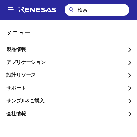
メ
イ
A
ン
Main
コ
会社案内
ニュースルーム
navigation
メニュー
ン
子会社の受託開発・製造および画像認識システム開発・製造・販売事
パ
業の譲渡完了について
テ
ン
ン
製品情報
子会社の受託開発・製造お
ツ
く
よび画像認識システム開
に
アプリケーション
ず
移
発・製造・販売事業の譲渡
設計リソース
動
完了について
サポート
サンプル&ご購入
会社情報
2017年5月8日
ルネサス エレクトロニクス株式会社（代表取締役社