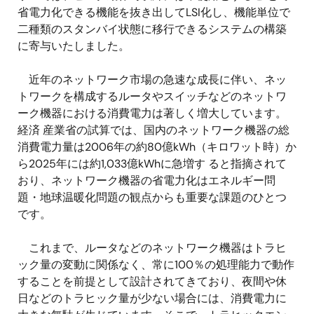
省電力化できる機能を抜き出してLSI化し、機能単位で
二種類のスタンバイ状態に移行できるシステムの構築
に寄与いたしました。
近年のネットワーク市場の急速な成長に伴い、ネッ
トワークを構成するルータやスイッチなどのネットワ
ーク機器における消費電力は著しく増大しています。
経済 産業省の試算では、国内のネットワーク機器の総
消費電力量は2006年の約80億kWh（キロワット時）か
ら2025年には約1,033億kWhに急増す ると指摘されて
おり、ネットワーク機器の省電力化はエネルギー問
題・地球温暖化問題の観点からも重要な課題のひとつ
です。
これまで、ルータなどのネットワーク機器はトラヒ
ック量の変動に関係なく、常に100％の処理能力で動作
することを前提として設計されてきており、夜間や休
日などのトラヒック量が少ない場合には、消費電力に