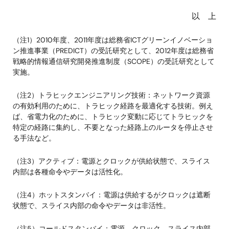
以 上
（注1）2010年度、2011年度は総務省ICTグリーンイノベーショ
ン推進事業（PREDICT）の受託研究として、2012年度は総務省
戦略的情報通信研究開発推進制度（SCOPE）の受託研究として
実施。
（注2）トラヒックエンジニアリング技術：ネットワーク資源
の有効利用のために、トラヒック経路を最適化する技術。例え
ば、省電力化のために、トラヒック変動に応じてトラヒックを
特定の経路に集約し、不要となった経路上のルータを停止させ
る手法など。
（注3）アクティブ：電源とクロックが供給状態で、スライス
内部は各種命令やデータは活性化。
（注4）ホットスタンバイ：電源は供給するがクロックは遮断
状態で、スライス内部の命令やデータは非活性。
（注5）コールドスタンバイ：電源、クロック、スライス内部