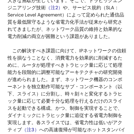
大きな無駄が生じています。そこで、トラヒックエン
ジニアリング技術
（注2）
や、サービス規約（SLA：
Service Level Agreement）によって定められた通信品
質を最低限守るような省電力化手法が従来から研究さ
れてきましたが、ネットワーク品質の維持と効果的な
電力削減の両立が困難という課題がありました。
この解決すべき課題に向けて、IPネットワークの信頼
性を損なうことなく、消費電力を効果的に削減するた
めに、ルータが処理すべきトラヒック量に応じて処理
能力を段階的に調整可能なアーキテクチャの研究開発
が進められました。まず、ネットワーク機器のコンポ
ーネントを独立動作可能なサブ・コンポーネント（以
下、スライス）に分割し、時々刻々と変化するトラヒ
ック量に応じて必要十分な処理を行えるだけのスライ
スを起動できる構成、かつ、制御を実現することで、
ダイナミックにトラヒック量に追従する省電力制御を
実現します。各スライスでは、省電力性は低いがアク
ティブ
（注3）
への高速復帰が可能なホットスタンバイ