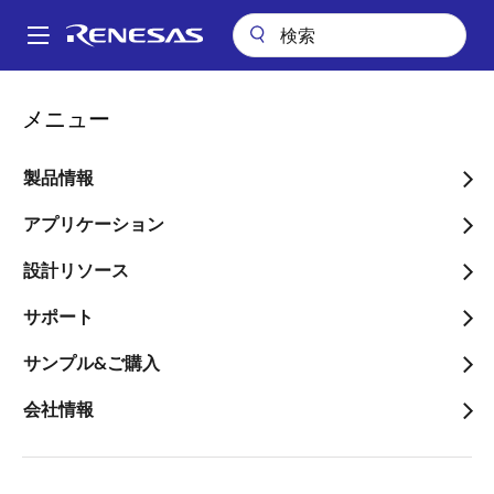
メ
イ
A
ン
Main
コ
会社案内
ニュースルーム
navigation
メニュー
ン
産学官連携での省電力化ルータアーキテクチャの研究開発
パ
テ
ン
産学官連携での省電力化ル
ン
製品情報
ツ
く
ータアーキテクチャの研究
に
アプリケーション
ず
開発
移
設計リソース
動
～0－40Gbps帯域に対して、評価シス
サポート
テムで最大約70%の省電力化を実証～
サンプル&ご購入
会社情報
2013年6月27日