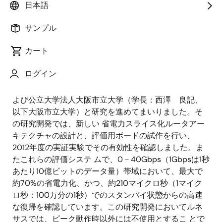
ルネサス エレクトロニクス株式会社（代表取締役会
日本語
長兼CEO：作田 久男、以下ルネサス）は、2010年度
サンプル
より総務省から「ネットワーキングハードウェアの徹
底したスライス化に基づく省電力ルータアーキテクチ
カート
ャの研究開発」
（注1）
の 委託を受けて、株式会社日立
情報通信エンジニアリング（代表取締役社長：小菅
ログイン
稔、以下日立情報通信エンジニアリング）、国立大学
法人大阪大学（総長：平 野 俊夫、以下大阪大学）お
よび公立大学法人大阪市立大学（学長：西澤 良記、
以下大阪市立大学）と研究を進めてまいりました。そ
の研究開発では、新しい 省電力スライス化ルータアー
キテクチャの設計と、評価用ボードの試作を行い、
2012年度の実証実験でその有効性を確認しました。ま
たこれらの評価システ ムで、0－40Gbps（1Gbpsは1秒
あたり10億ビットのデータ量）帯域において、最大で
約70%の省電力化、かつ、約210マイクロ秒（1マイク
ロ秒：100万分の1秒）でのスタンバイ状態からの高速
な復帰を確認しています。この研究開発においてルネ
サスでは、ピーク動作時以外には不使用とするこ とで