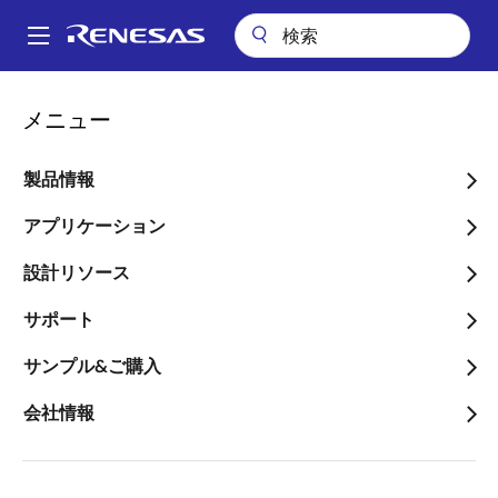
メ
イ
A
ン
Main
コ
会社案内
ニュースルーム
navigation
メニュー
ン
ユビキタスAIコーポレーションと凸版印刷、ルネサスと協業、トラス
パ
テッドセキュアIP搭載マイコンRX65Nに対応したセキュアIoTサービス開
テ
発ソリューション「Edge Trust」を4月1日より提供開始
ン
ン
製品情報
ツ
く
ユビキタスAIコーポレーシ
に
アプリケーション
ず
ョンと凸版印刷、ルネサス
移
設計リソース
動
と協業、トラステッドセキ
サポート
ュアIP搭載マイコンRX65N
に対応したセキュアIoTサ
サンプル&ご購入
ービス開発ソリューション
会社情報
「Edge Trust」を4月1日よ
り提供開始