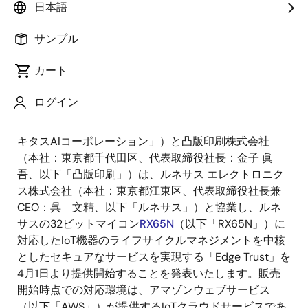
日本語
サンプル
カート
2019年3月27日
ログイン
株式会社ユビキタスAIコーポレーション（本社：東
京都新宿区、代表取締役社長：長谷川 聡、以下「ユビ
キタスAIコーポレーション」）と凸版印刷株式会社
（本社：東京都千代田区、代表取締役社長：金子 眞
吾、以下「凸版印刷」）は、ルネサス エレクトロニク
ス株式会社（本社：東京都江東区、代表取締役社長兼
CEO：呉 文精、以下「ルネサス」）と協業し、ルネ
サスの32ビットマイコン
RX65N
（以下「RX65N」）に
対応したIoT機器のライフサイクルマネジメントを中核
としたセキュアなサービスを実現する「Edge Trust」を
4月1日より提供開始することを発表いたします。販売
開始時点での対応環境は、アマゾンウェブサービス
（以下「AWS」）が提供するIoTクラウドサービスであ