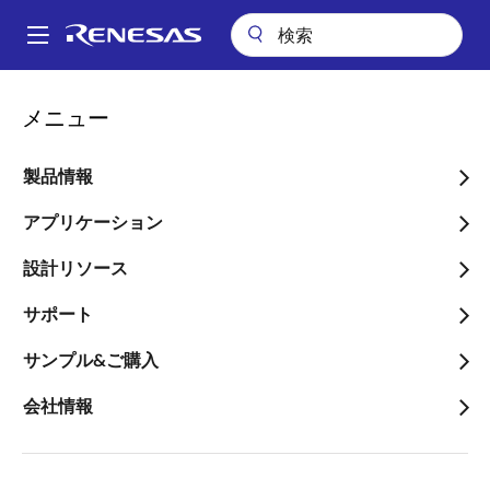
メ
イ
A
ン
Main
コ
会社案内
会社案内
Renesas Leadership Team
平野 拓也
navigation
メニュー
ン
パ
平野 拓也
テ
ン
ン
製品情報
ツ
く
に
アプリケーション
ず
移
設計リソース
動
サポート
サンプル&ご購入
会社情報