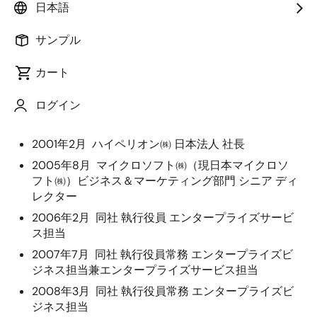
日本語
社外取締役
サンプル
カート
1995年12月 兼松㈱ 米国法人 入社
ログイン
1998年2月 Hyperion Solutions社（現Oracle社）入
社
2001年2月 ハイペリオン㈱ 日本法人 社長
2005年8月 マイクロソフト㈱（現日本マイクロソ
フト㈱）ビジネス＆マーケティング部門 シニア ディ
レクター
2006年2月 同社 執行役員 エンタープライズサービ
ス担当
2007年7月 同社 執行役員常務 エンタープライズビ
ジネス担当兼エンタープライズサービス担当
2008年3月 同社 執行役員常務 エンタープライズビ
ジネス担当