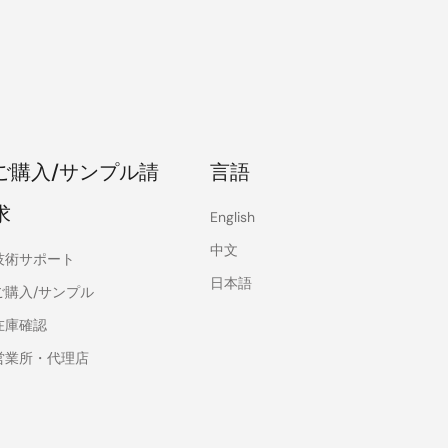
ご購入/サンプル請
言語
求
English
中文
技術サポート
日本語
ご購入/サンプル
在庫確認
営業所・代理店