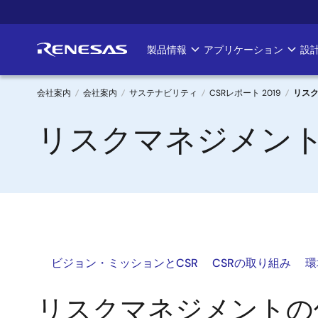
メ
イ
ン
製品情報
アプリケーション
設
Main
コ
ン
navigation
テ
会社案内
会社案内
サステナビリティ
CSRレポート 2019
リス
ン
パ
リスクマネジメン
ツ
に
ン
移
く
動
ず
ビジョン・ミッションとCSR
CSRの取り組み
環
リスクマネジメントの