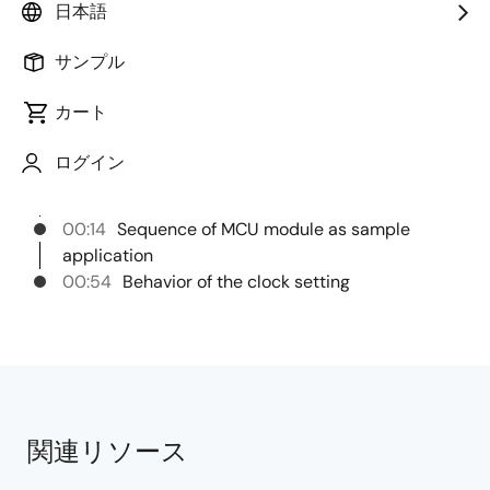
日本語
This video introduces the procedure and behavior of
the sample application for RH850/X1x MCAL MCU.
サンプル
カート
チャプター
ログイン
00:00
Opening
00:05
Title
00:14
Sequence of MCU module as sample
application
00:54
Behavior of the clock setting
関連リソース