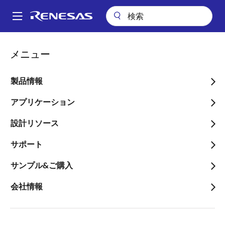
メ
イ
A
ン
Main
コ
ビデオ
navigation
メニュー
ン
Usage and Configuration for MCU Module: Procedure of Sample
パ
Application
テ
ン
ン
製品情報
Usage and Configuration
ツ
く
for MCU Module:
に
アプリケーション
ず
移
Procedure of Sample
設計リソース
動
Application
サポート
サンプル&ご購入
会社情報
2023年1月7日
このビデオについて