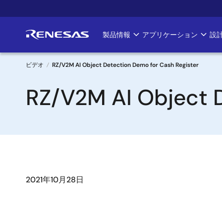
メ
イ
ン
製品情報
アプリケーション
設
Main
コ
ン
navigation
テ
ビデオ
RZ/V2M AI Object Detection Demo for Cash Register
ン
パ
RZ/V2M AI Object D
ツ
に
ン
移
く
動
ず
2021年10月28日