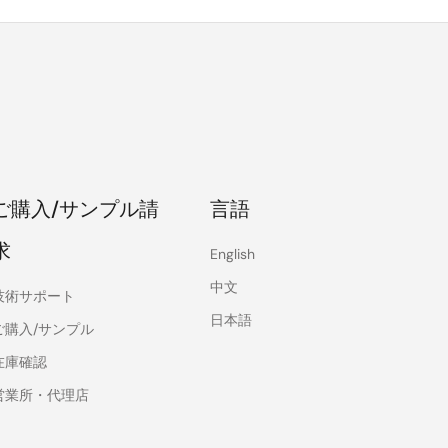
ご購入/サンプル請
言語
求
English
中文
技術サポート
日本語
ご購入/サンプル
在庫確認
営業所・代理店