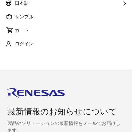
の作成方法を紹介します。
日本語
関連リンク：
サンプル
RZ/T2M製品ページ
カート
RSK + RZ/T2M
ログイン
RZ/T FSP on GitHub
最新情報のお知らせについて
製品やソリューションの最新情報をメールでお届けし
ます。