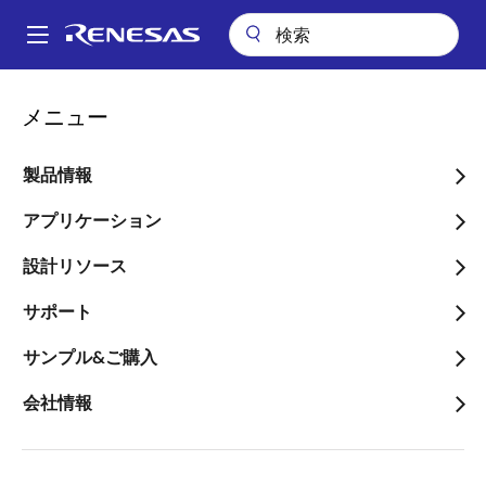
メ
イ
A
ン
Main
コ
ビデオ
RZ/T2M Flexible Software Package DSMIF+GPT+POEG編
navigation
メニュー
ン
パ
RZ/T2M Flexible Software
テ
ン
ン
製品情報
Package
ツ
く
DSMIF+GPT+POEG編
に
アプリケーション
ず
移
設計リソース
動
サポート
2023年8月3日
サンプル&ご購入
このビデオについて
会社情報
本ビデオでは、RZ/T2M Flexible software
Package(FSP)を使用した、DSMIFサンプルプログラム