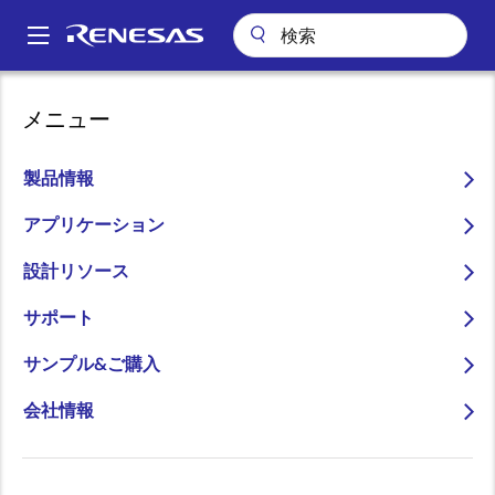
メ
イ
A
ン
Main
コ
技術サポート
技術サポート
半導体セミナー
navigation
メニュー
ン
組込みAIでライバルに差をつけろ！ルネサスRZ/Aシリーズで学ぶ
パ
『IoT』『組込みAI』技術 (4)画像出力編（オンライン）
テ
ン
ン
製品情報
組込みAIでライバルに差を
ツ
く
つけろ！ルネサスRZ/Aシ
に
アプリケーション
ず
移
リーズで学ぶ『IoT』『組
設計リソース
動
込みAI』技術 (4)画像出力
サポート
編（オンライン）
サンプル&ご購入
会社情報