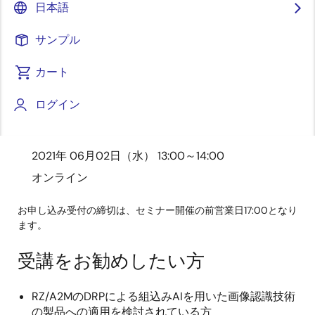
日本語
費用 （無料） 対象製品 RZファミリ（RZ/A）
サンプル
カート
お申し込みはこちら
ログイン
開催日時／会場
2021年 06月02日（水） 13:00～14:00
オンライン
お申し込み受付の締切は、セミナー開催の前営業日17:00となり
ます。
受講をお勧めしたい方
RZ/A2MのDRPによる組込みAIを用いた画像認識技術
の製品への適用を検討されている方