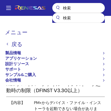
メ
イ
A
ン
Main
コ
設計リソース
設計リソース
Windows® 8制限事項
navigation
ン
パ
メニュー
Windows® 8制限事項
テ
ン
ン
戻る
ツ
く
に
ず
製品情報
移
アプリケーション
動
設計リソース
各開発環境製品のWindows® 8環境での動作上の制限事
サポート
項を示します。
サンプル&ご購入
会社情報
No.1 デバイス・ファイル・インストーラ起
動時の制限（DFINST V3.30以上）
【内容】
PM+からデバイス・ファイル・インス
トーラを起動できない場合がありま