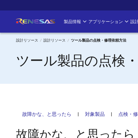
メ
イ
ン
製品情報
アプリケーション
設
Main
コ
ン
navigation
テ
設計リソース
設計リソース
ツール製品の点検・修理依頼方法
ン
パ
ツール製品の点検
ツ
に
ン
移
く
動
ず
故障かな、と思ったら
|
対象製品
|
点検・修
故障かな、と思ったら