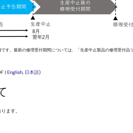
理受付期間については、「生産中止製品の修理受付品リ
F |
English
,
日本語
)
て
おります。