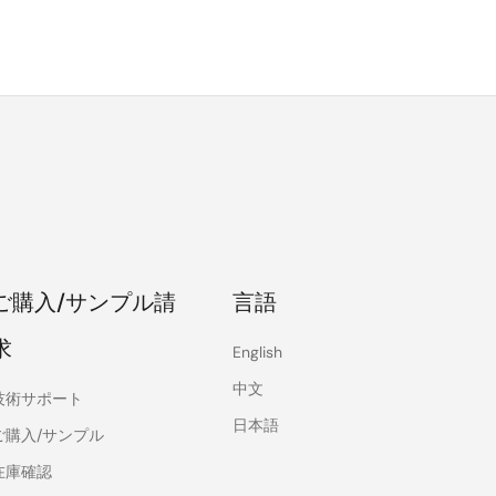
ご購入/サンプル請
言語
求
English
中文
技術サポート
日本語
ご購入/サンプル
在庫確認