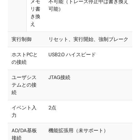
メモ
不可能（トレース停止中は書き換え
リ書
可能）
き換
え
実行制御
リセット、実行開始、強制ブレーク
ホストPCと
USB2.0 ハイスピード
の接続
ユーザシス
JTAG接続
テムとの接
続
イベント入
2点
力
AD/DA基板
機能拡張用（未サポート）
接続