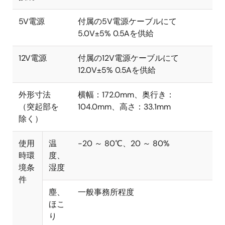
5V電源
付属の5V電源ケーブルにて
5.0V±5% 0.5Aを供給
12V電源
付属の12V電源ケーブルにて
12.0V±5% 0.5Aを供給
外形寸法
横幅：172.0mm、奥行き：
（突起部を
104.0mm、高さ：33.1mm
除く）
使用
温
-20 ～ 80℃、20 ～ 80%
時環
度、
境条
湿度
件
塵、
一般事務所程度
ほこ
り