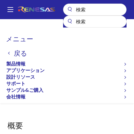
メ
イ
A
ン
Main
コ
設計リソース
開発ツール
RAMモニタ R0K332100Z000BR
navigation
ン
パ
メニュー
RAMモニタ
テ
ン
ン
R0K332100Z000BR
戻る
ツ
く
に
ず
製品情報
モニタデバッガ/RAMモニタ
移
アプリケーション
動
設計リソース
サポート
サンプル&ご購入
ページセクションへ移動：
会社情報
概要