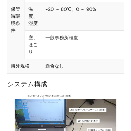
保管
温
-20 ～ 80℃、0 ～ 90%
時環
度、
境条
湿度
件
塵、
一般事務所程度
ほこ
り
海外規格
適合なし
システム構成
画
像