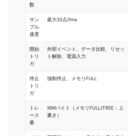
数
サン
最大32点/1ms
プル
速度
開始
外部イベント、データ比較、リセッ
トリ
ト解除、電源入力
ガ
停止
強制停止、メモリFULL
トリ
ガ
トレ
16Mバイト（メモリFULL/FREE：上
ース
書き）
量