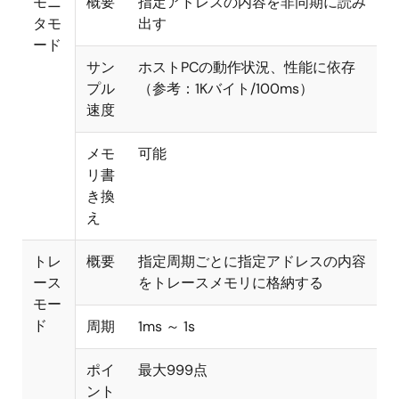
モニ
概要
指定アドレスの内容を非同期に読み
タモ
出す
ード
サン
ホストPCの動作状況、性能に依存
プル
（参考：1Kバイト/100ms）
速度
メモ
可能
リ書
き換
え
トレ
概要
指定周期ごとに指定アドレスの内容
ース
をトレースメモリに格納する
モー
ド
周期
1ms ～ 1s
ポイ
最大999点
ント