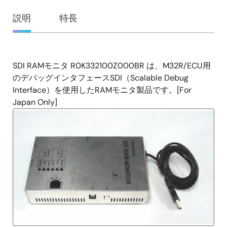
概
説明
特長
要
SDI RAMモニタ R0K332100Z000BR は、M32R/ECU用
説
のデバッグインタフェースSDI（Scalable Debug
明
Interface）を使用したRAMモニタ製品です。[For
Japan Only]