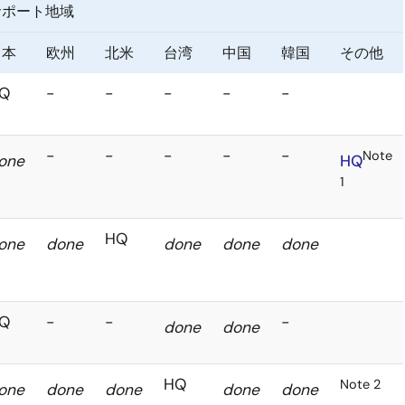
サポート地域
日本
欧州
北米
台湾
中国
韓国
その他
HQ
-
-
-
-
-
-
-
-
-
-
Not
HQ
done
1
HQ
done
done
done
done
done
HQ
-
-
-
done
done