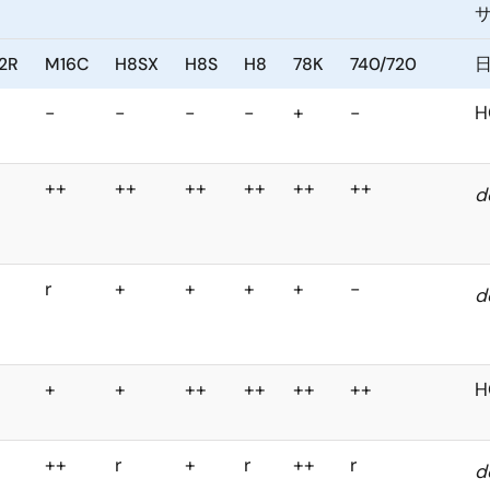
32R
M16C
H8SX
H8S
H8
78K
740/720
-
-
-
-
+
-
+
++
++
++
++
++
++
r
+
+
+
+
-
+
+
++
++
++
++