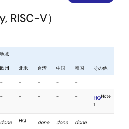
y,
RISC-V）
地域
欧州
北米
台湾
中国
韓国
その他
-
-
-
-
-
-
-
-
-
-
Note
HQ
1
HQ
done
done
done
done