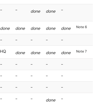
-
-
-
done
done
Note 6
done
done
done
done
done
-
-
-
-
-
HQ
Note 7
done
done
done
done
-
-
-
-
-
-
-
-
-
-
-
-
-
-
-
-
-
-
-
done