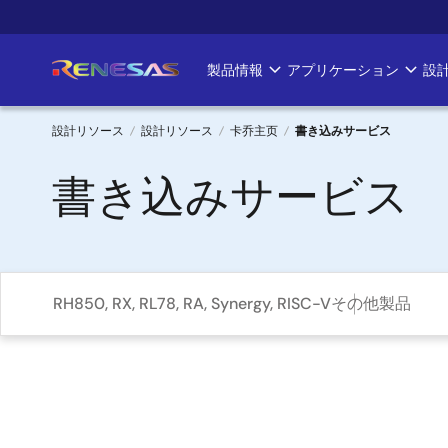
メ
イ
ン
製品情報
アプリケーション
設
Main
コ
ン
navigation
テ
設計リソース
設計リソース
卡乔主页
書き込みサービス
ン
パ
書き込みサービス
ツ
に
ン
移
く
動
ず
RH850, RX, RL78, RA, Synergy, RISC-V
その他製品