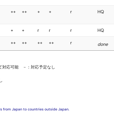
++
++
+
+
r
HQ
+
+
r
r
r
HQ
++
++
++
++
r
done
じて対応可能 －：対応予定なし
し
ers from Japan to countries outside Japan.