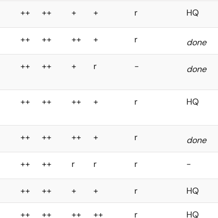
++
++
+
+
r
HQ
++
++
++
+
r
done
++
++
+
r
-
done
++
++
++
+
r
HQ
++
++
++
+
r
done
++
++
r
r
r
-
++
++
+
+
r
HQ
++
++
++
++
r
HQ