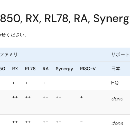
X, RL78, RA, Synerg
わせください。
ファミリ
サポート
50
RX
RL78
RA
Synergy
RISC-V
日本
+
+
+
-
-
HQ
++
++
++
++
+
done
++
++
++
++
-
done