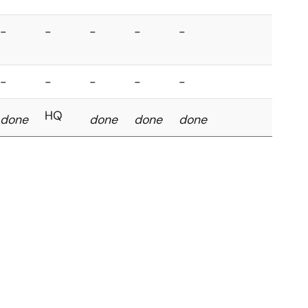
-
-
-
-
-
-
-
-
-
-
HQ
done
done
done
done