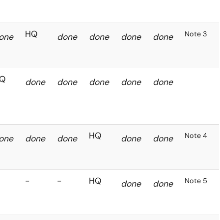
HQ
Note 2
done
done
done
done
done
HQ
Note 3
done
done
done
done
done
HQ
done
done
done
done
done
HQ
Note 4
done
done
done
done
done
-
-
-
HQ
Note 5
done
done