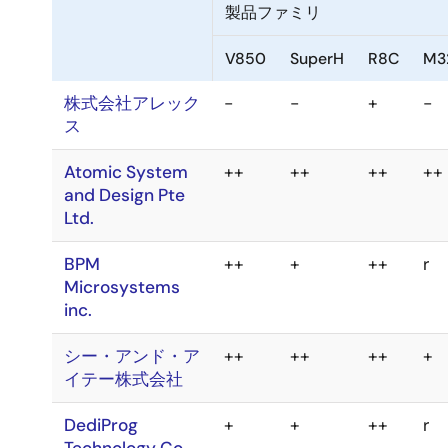
製品ファミリ
V850
SuperH
R8C
M
株式会社アレック
-
-
+
-
ス
Atomic System
++
++
++
+
and Design Pte
Ltd.
BPM
++
+
++
r
Microsystems
inc.
シー・アンド・ア
++
++
++
+
イテー株式会社