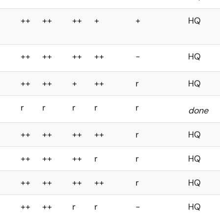
++
++
++
+
+
HQ
++
++
++
++
-
HQ
++
++
+
++
r
HQ
r
r
r
r
r
done
++
++
++
++
r
HQ
++
++
++
r
r
HQ
++
++
++
++
r
HQ
++
++
r
r
-
HQ