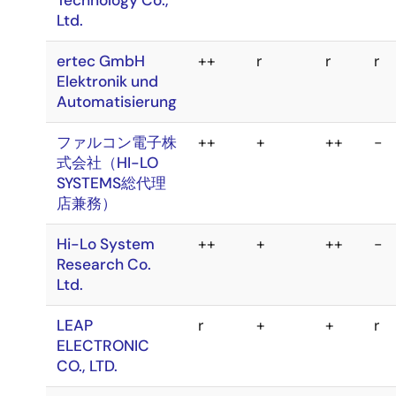
DediProg
+
+
++
r
Technology Co.,
Ltd.
ertec GmbH
++
r
r
r
Elektronik und
Automatisierung
ファルコン電子株
++
+
++
-
式会社（HI-LO
SYSTEMS総代理
店兼務）
Hi-Lo System
++
+
++
-
Research Co.
Ltd.
LEAP
r
+
+
r
ELECTRONIC