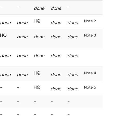
-
-
-
done
done
HQ
Note 2
done
done
done
done
HQ
Note 3
done
done
done
done
done
done
done
done
done
HQ
Note 4
done
done
done
done
-
-
HQ
Note 5
done
done
-
-
-
-
-
-
-
-
-
-