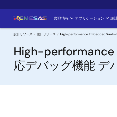
メ
イ
ン
製品情報
アプリケーション
設
Main
コ
ン
navigation
テ
設計リソース
設計リソース
High-performance Embedde
ン
パ
High-performan
ツ
に
ン
移
応デバッグ機能 デ
く
動
ず