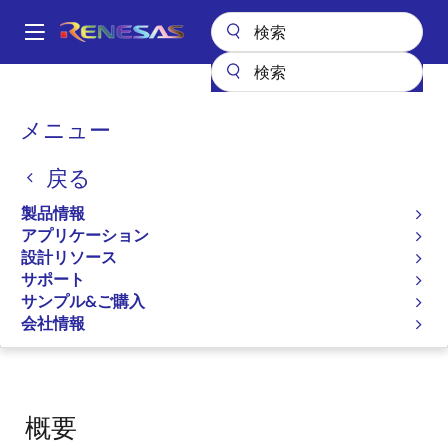
メ
イ
A
ン
Main
コ
設計リソース
ソフトウェアとドライバ
Flash Access Driver (FAD)
navigation
ン
パ
メニュー
Flash Access Driver (FAD)
テ
ン
ン
戻る
ツ
く
オンチップフラッシュメモリ
に
ず
製品情報
移
アプリケーション
Flash Access Driver v2.00 Library
動
設計リソース
サポート
サンプル&ご購入
ページセクションへ移動：
会社情報
概要