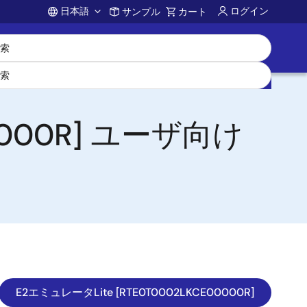
日本語
ログイン
サンプル
カート
Account
0000R] ユーザ向け
E2エミュレータLite [RTE0T0002LKCE00000R]