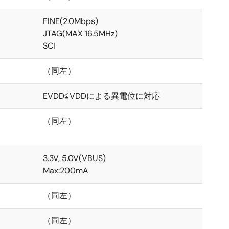
FINE(2.0Mbps)
JTAG(MAX 16.5MHz)
SCI
（同左）
EVDD≦VDDによる異電位に対応
（同左）
3.3V, 5.0V(VBUS)
Max:200mA
（同左）
（同左）