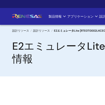
メ
イ
ン
製品情報
アプリケーション
設
Main
コ
ン
navigation
テ
設計リソース
設計リソース
E2エミュレータLite [RTE0T0002LKC
ン
パ
E2エミュレータLite 
ツ
に
ン
移
情報
く
動
ず