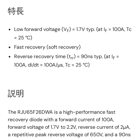
特長
Low forward voltage (V
) = 1.7V typ. (at I
= 100A, Tc
F
F
= 25 °C)
Fast recovery (soft recovery)
Reverse recovery time (t
) = 90ns typ. (at I
=
rr
F
100A, di/dt = 100A/µs, Tc = 25 °C)
説明
The RJU65F26DWA is a high-performance fast
recovery diode with a forward current of 100A,
forward voltage of 1.7V to 2.2V, reverse current of 2µA,
a repetitive peak reverse voltage of 650V, and a 90ns