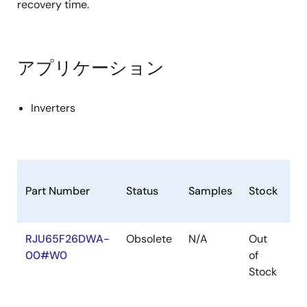
recovery time.
アプリケーション
Inverters
Part Number
Status
Samples
Stock
R
RJU65F26DWA-
Obsolete
N/A
Out
Ro
00#W0
of
Ro
Stock