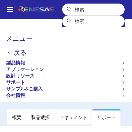
メ
イ
A
ン
Main
コ
全製品リスト
General Parts
RJU65F26DWA
navigation
ン
パ
メニュー
RJU65F26DWA
テ
ン
ン
戻る
廃止品
ツ
く
に
High-Performance Fast Recovery
ず
製品情報
移
Diodes with Low VF and High-Speed
アプリケーション
動
設計リソース
trr for Increasing Device Efficiency
サポート
サンプル&ご購入
データシート
会社情報
概要
製品選択
ドキュメント
サポート