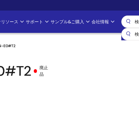
計リソース
サポート
サンプル&ご購入
会社情報
N-E0#T2
0#T2
廃止
品