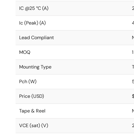
IC @25 °C (A)
Ic (Peak) (A)
Lead Compliant
MOQ
1
Mounting Type
Pch (W)
Price (USD)
Tape & Reel
VCE (sat) (V)
2