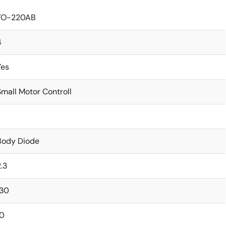
TO-220AB
4
Yes
Small Motor Controll
Body Diode
.3
130
10