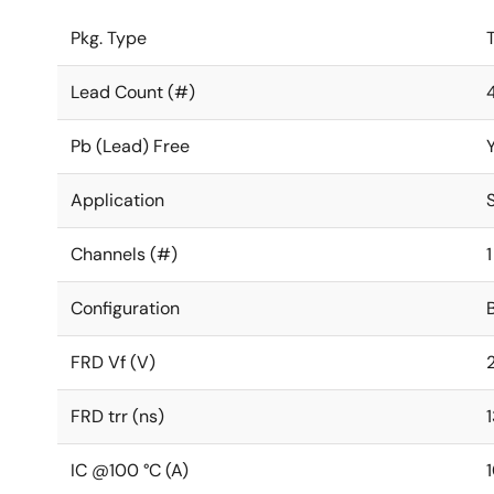
Pkg. Type
Lead Count (#)
Pb (Lead) Free
Application
Channels (#)
1
Configuration
FRD Vf (V)
2
FRD trr (ns)
IC @100 °C (A)