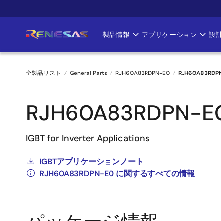
メ
イ
ン
製品情報
アプリケーション
設
Main
コ
ン
navigation
テ
全製品リスト
General Parts
RJH60A83RDPN-E0
RJH60A83RDP
ン
ツ
パ
に
RJH60A83RDPN-E
ン
移
動
く
IGBT for Inverter Applications
ず
IGBTアプリケーションノート
RJH60A83RDPN-E0 に関するすべての情報