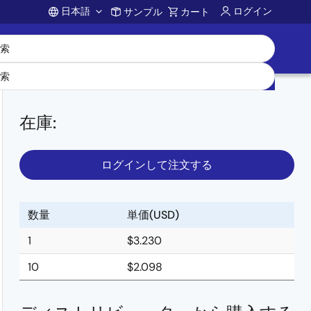
日本語
ログイン
サンプル
カート
Account
在庫
:
ログインして注文する
数量
単価(USD)
1
$3.230
10
$2.098