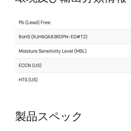
Pb (Lead) Free
RoHS (RJH60A83RDPN-E0#T2)
Moisture Sensitivity Level (MSL)
ECCN (US)
HTS (US)
製品スペック