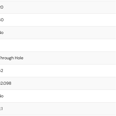
20
40
No
Through Hole
52
$2.098
No
.1