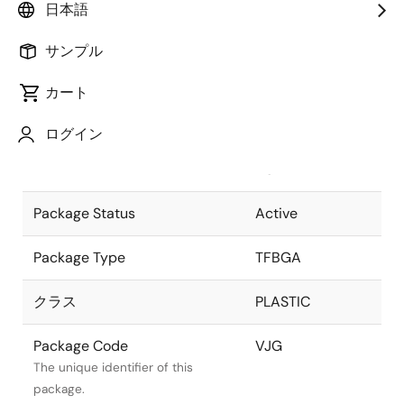
日本語
Pkg. Previous Code
VJG
サンプル
Package code maintained as part
of the Renesas and Intersil merger.
カート
Package Description
172 LEAD TFBGA
ログイン
(8 x 8mm)-
Descriptive text for this package.
ASEKH
Package Status
Active
Package Type
TFBGA
クラス
PLASTIC
Package Code
VJG
The unique identifier of this
package.