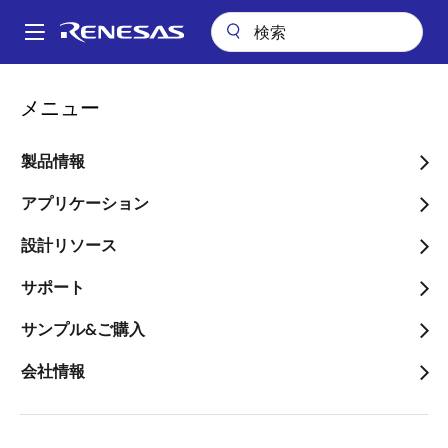
メ
イ
A
ン
Main
コ
パッケージ検索
VJG (TFBGA 172)
navigation
メニュー
ン
パ
VJG (TFBGA 172)
テ
ン
ン
製品情報
ツ
く
に
アプリケーション
ず
ページセクションへ移動：
移
設計リソース
動
サポート
サンプル&ご購入
タイトル
情報
会社情報
Pkg. Name
V172.8X8
Name used to describe Renesas
packages.