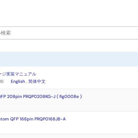
ージ実装マニュアル
MB
English
,
简体中文
FP 208pin PRQP0208KG-J ( fig0008e )
stom QFP 168pin PRQP0168JB-A