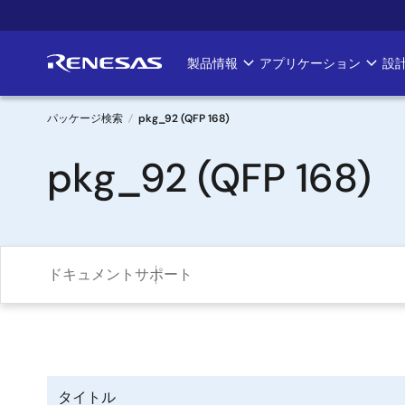
メ
イ
ン
製品情報
アプリケーション
設
Main
コ
ン
navigation
テ
パッケージ検索
pkg_92 (QFP 168)
ン
パ
pkg_92 (QFP 168)
ツ
に
ン
移
く
動
ず
ドキュメント
サポート
タイトル