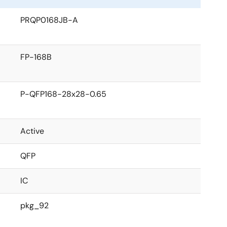
PRQP0168JB-A
FP-168B
P-QFP168-28x28-0.65
Active
QFP
IC
pkg_92