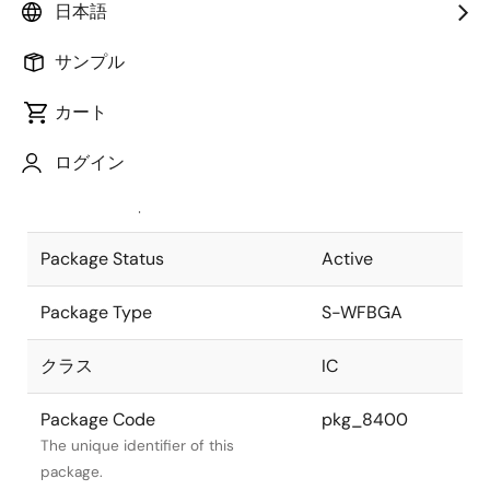
日本語
Pkg. Previous Code
P56FH-50-
サンプル
AA2
Package code maintained as part of
the Renesas and Intersil merger.
カート
JEITA Standard
S-WFBGA56-
ログイン
3.96x3.56-0.50
The JEITA standard to which the
device is compliant.
Package Status
Active
Package Type
S-WFBGA
クラス
IC
Package Code
pkg_8400
The unique identifier of this
package.