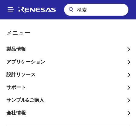
メ
イ
A
ン
Main
コ
パッケージ検索
pkg_8400 (S-WFBGA 56)
navigation
メニュー
ン
パ
pkg_8400 (S-WFBGA 56)
テ
ン
ン
製品情報
ツ
く
に
アプリケーション
ず
ページセクションへ移動：
移
設計リソース
動
サポート
サンプル&ご購入
タイトル
情報
会社情報
Pkg. Name
SWBG0056KA-
A
Name used to describe Renesas
packages.