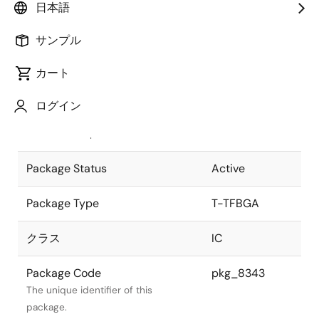
日本語
Pkg. Previous Code
P48F9-80-
サンプル
BC3
Package code maintained as part of
the Renesas and Intersil merger.
カート
JEITA Standard
T-TFBGA48-
ログイン
6x8-0.80
The JEITA standard to which the
device is compliant.
Package Status
Active
Package Type
T-TFBGA
クラス
IC
Package Code
pkg_8343
The unique identifier of this
package.