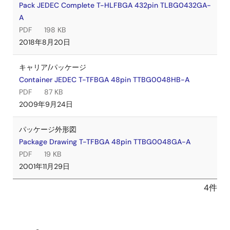
Pack JEDEC Complete T-HLFBGA 432pin TLBG0432GA-
A
PDF
198 KB
2018年8月20日
キャリア/パッケージ
Container JEDEC T-TFBGA 48pin TTBG0048HB-A
PDF
87 KB
2009年9月24日
パッケージ外形図
Package Drawing T-TFBGA 48pin TTBG0048GA-A
PDF
19 KB
2001年11月29日
4件