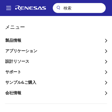
メ
イ
A
ン
Main
コ
パッケージ検索
pkg_8343 (T-TFBGA 48)
navigation
メニュー
ン
パ
pkg_8343 (T-TFBGA 48)
テ
ン
ン
製品情報
ツ
く
に
アプリケーション
ず
ページセクションへ移動：
移
設計リソース
動
サポート
サンプル&ご購入
タイトル
情報
会社情報
Pkg. Name
TTBG0048GA-
A
Name used to describe Renesas
packages.