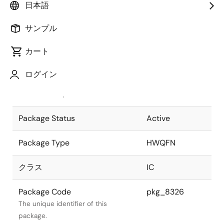
日本語
Pkg. Previous Code
P56K9-50-9B4
サンプル
Package code maintained as part of
the Renesas and Intersil merger.
カート
JEITA Standard
P-HWQFN56-
ログイン
8x8-0.50
The JEITA standard to which the
device is compliant.
Package Status
Active
Package Type
HWQFN
クラス
IC
Package Code
pkg_8326
The unique identifier of this
package.