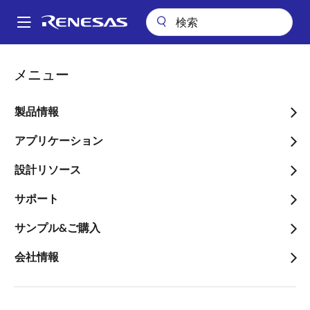
メ
イ
A
ン
Main
コ
パッケージ検索
pkg_8326 (HWQFN 56)
navigation
メニュー
ン
パ
pkg_8326 (HWQFN 56)
テ
ン
ン
製品情報
ツ
く
に
アプリケーション
ず
ページセクションへ移動：
移
設計リソース
動
サポート
サンプル&ご購入
タイトル
情報
会社情報
Pkg. Name
PWQN0056KD-
A
Name used to describe Renesas
packages.