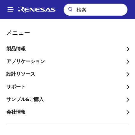
メ
イ
A
ン
Main
コ
パッケージ検索
pkg_8154 (SDIP 30)
navigation
メニュー
ン
パ
pkg_8154 (SDIP 30)
テ
ン
ン
製品情報
ツ
く
に
アプリケーション
ず
ページセクションへ移動：
移
設計リソース
動
サポート
サンプル&ご購入
タイトル
情報
会社情報
Pkg. Name
PRDP0030BC-
A
Name used to describe Renesas
packages.