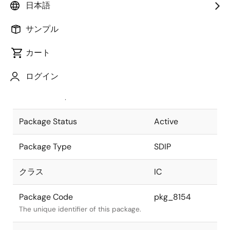
日本語
Pkg. Previous Code
S30C-70-
サンプル
400B-3
Package code maintained as part of
the Renesas and Intersil merger.
カート
JEITA Standard
P-SDIP30-
ログイン
0400-1.78
The JEITA standard to which the
device is compliant.
Package Status
Active
Package Type
SDIP
クラス
IC
Package Code
pkg_8154
The unique identifier of this package.