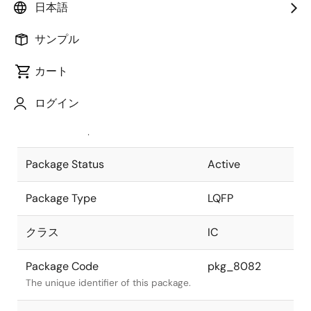
日本語
Pkg. Previous Code
P40G-80-S-3
サンプル
Package code maintained as part of
the Renesas and Intersil merger.
カート
JEITA Standard
P-LQFF40-
ログイン
9.5x9.5-0.80
The JEITA standard to which the
device is compliant.
Package Status
Active
Package Type
LQFP
クラス
IC
Package Code
pkg_8082
The unique identifier of this package.