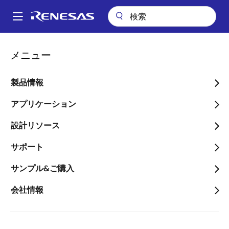
メ
イ
A
ン
Main
コ
パッケージ検索
pkg_8082 (LQFP 40)
navigation
メニュー
ン
パ
pkg_8082 (LQFP 40)
テ
ン
ン
製品情報
ツ
く
に
アプリケーション
ず
ページセクションへ移動：
移
設計リソース
動
サポート
サンプル&ご購入
タイトル
情報
会社情報
Pkg. Name
PLQP0040GA-
A
Name used to describe Renesas
packages.