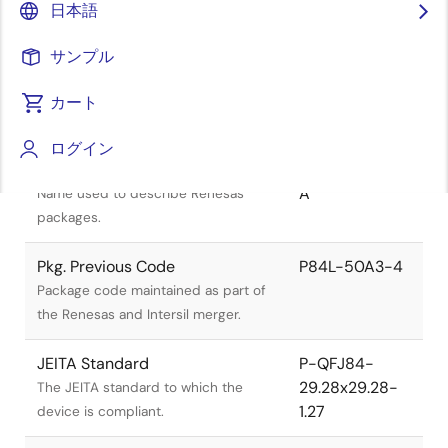
日本語
サンプル
カート
タイトル
情報
ログイン
Pkg. Name
PRQJ0084DC-
A
Name used to describe Renesas
packages.
Pkg. Previous Code
P84L-50A3-4
Package code maintained as part of
the Renesas and Intersil merger.
JEITA Standard
P-QFJ84-
29.28x29.28-
The JEITA standard to which the
1.27
device is compliant.