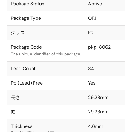
Package Status
Active
Package Type
QFJ
クラス
IC
Package Code
pkg_8062
The unique identifier of this package.
Lead Count
84
Pb (Lead) Free
Yes
長さ
29.28mm
幅
29.28mm
Thickness
4.6mm