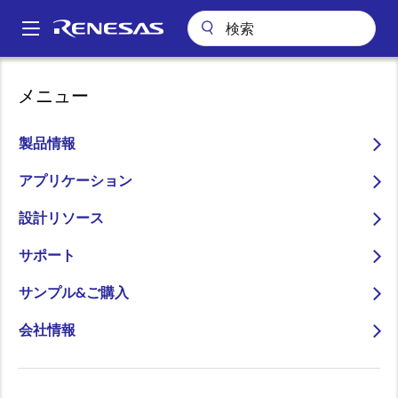
メ
イ
A
ン
Main
コ
パッケージ検索
pkg_8062 (QFJ 84)
navigation
メニュー
ン
パ
pkg_8062 (QFJ 84)
テ
ン
ン
製品情報
ツ
く
に
アプリケーション
ず
ページセクションへ移動：
移
設計リソース
動
サポート
サンプル&ご購入
会社情報