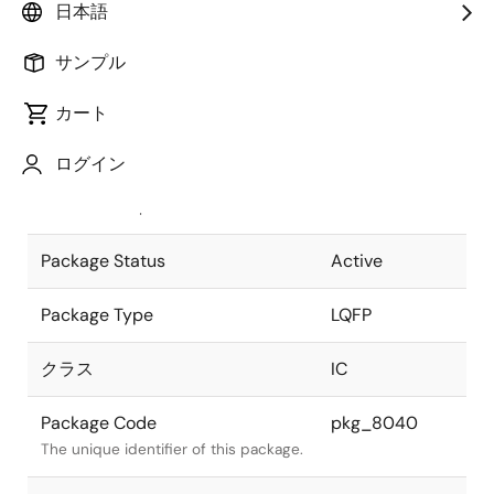
日本語
Pkg. Previous Code
P64GC-80-
サンプル
UBS
Package code maintained as part of
the Renesas and Intersil merger.
カート
JEITA Standard
P-LQFP64-
ログイン
14x14-0.80
The JEITA standard to which the
device is compliant.
Package Status
Active
Package Type
LQFP
クラス
IC
Package Code
pkg_8040
The unique identifier of this package.