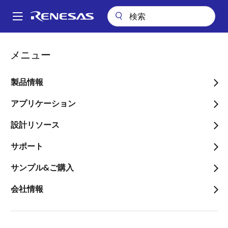
メ
イ
A
ン
Main
コ
パッケージ検索
pkg_8040 (LQFP 64)
navigation
メニュー
ン
パ
pkg_8040 (LQFP 64)
テ
ン
ン
製品情報
ツ
く
に
アプリケーション
ず
ページセクションへ移動：
移
設計リソース
動
サポート
サンプル&ご購入
タイトル
情報
会社情報
Pkg. Name
PLQP0064GC-
D
Name used to describe Renesas
packages.