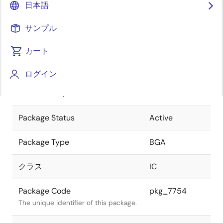
日本語
Pkg. Previous Code
P484F1-100-
サンプル
KN5-1
Package code maintained as part of
the Renesas and Intersil merger.
カート
JEITA Standard
P-BGA484-
ログイン
23x23-1.00
The JEITA standard to which the
device is compliant.
Package Status
Active
Package Type
BGA
クラス
IC
Package Code
pkg_7754
The unique identifier of this package.