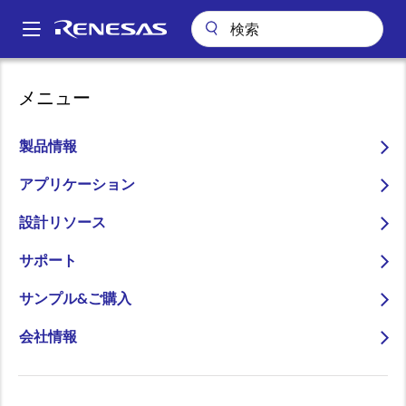
メ
イ
A
ン
Main
コ
パッケージ検索
pkg_7754 (BGA 484)
navigation
メニュー
ン
パ
pkg_7754 (BGA 484)
テ
ン
ン
製品情報
ツ
く
に
アプリケーション
ず
ページセクションへ移動：
移
設計リソース
動
サポート
サンプル&ご購入
タイトル
情報
会社情報
Pkg. Name
PRBG0484FC-
A
Name used to describe Renesas
packages.