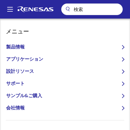
メ
イ
A
ン
Main
コ
パッケージ検索
pkg_7695 (DIP 18)
navigation
メニュー
ン
パ
pkg_7695 (DIP 18)
テ
ン
ン
製品情報
ツ
く
に
アプリケーション
ず
ページセクションへ移動：
移
設計リソース
動
サポート
サンプル&ご購入
タイトル
情報
会社情報
Pkg. Name
PRDP0018AC-
A
Name used to describe Renesas
packages.