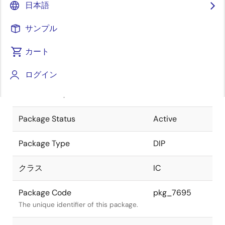
日本語
Pkg. Previous Code
P18C-100-
サンプル
300A
Package code maintained as part of
the Renesas and Intersil merger.
カート
JEITA Standard
P-DIP18-
ログイン
0300-2.54
The JEITA standard to which the
device is compliant.
Package Status
Active
Package Type
DIP
クラス
IC
Package Code
pkg_7695
The unique identifier of this package.