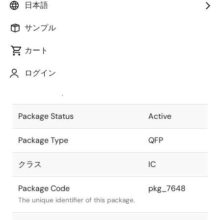
日本語
Pkg. Previous Code
P64GF-100-
サンプル
3B8
Package code maintained as part of
the Renesas and Intersil merger.
カート
JEITA Standard
P-QFP64-
ログイン
14x20-1.00
The JEITA standard to which the
device is compliant.
Package Status
Active
Package Type
QFP
クラス
IC
Package Code
pkg_7648
The unique identifier of this package.