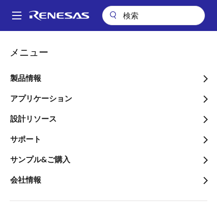
メ
イ
A
ン
Main
コ
パッケージ検索
pkg_7648 (QFP 64)
navigation
メニュー
ン
パ
pkg_7648 (QFP 64)
テ
ン
ン
製品情報
ツ
く
に
アプリケーション
ず
ページセクションへ移動：
移
設計リソース
動
サポート
サンプル&ご購入
タイトル
情報
会社情報
Pkg. Name
PRQP0064FE-
A
Name used to describe Renesas
packages.