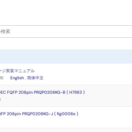
ージ実装マニュアル
MB
English
,
简体中文
DEC FQFP 208pin PRQP0208KG-B ( H7983 )
B
FP 208pin PRQP0208KG-J ( fig0008e )