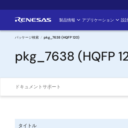
メ
イ
ン
製品情報
アプリケーション
設
Main
コ
ン
navigation
テ
パッケージ検索
pkg_7638 (HQFP 120)
ン
パ
pkg_7638 (HQFP 1
ツ
に
ン
移
く
動
ず
ドキュメント
サポート
タイトル