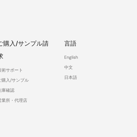
ご購入/サンプル請
言語
求
English
中文
技術サポート
日本語
ご購入/サンプル
在庫確認
営業所・代理店