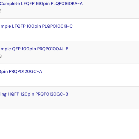
 Complete LFQFP 160pin PLQP0160KA-A
B
imple LFQFP 100pin PLQP0100KI-C
imple QFP 100pin PRQP0100JJ-B
B
20pin PRQP0120GC-A
wing HQFP 120pin PRQP0120GC-B