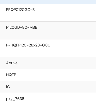
PRQP0120GC-B
P120GD-80-MBB
P-HQFP120-28x28-0.80
Active
HQFP
IC
pkg_7638