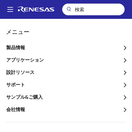
メ
イ
A
ン
Main
コ
パッケージ検索
pkg_7620 (T-HLBGA 576)
navigation
メニュー
ン
パ
pkg_7620 (T-HLBGA 576)
テ
ン
ン
製品情報
ツ
く
に
アプリケーション
ず
ページセクションへ移動：
移
設計リソース
動
サポート
サンプル&ご購入
タイトル
情報
会社情報
Pkg. Name
TLBG0576DA-
A
Name used to describe Renesas
packages.