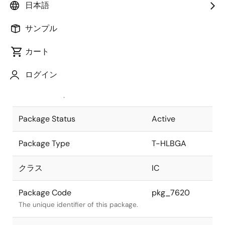
日本語
Pkg. Previous Code
P576N7-127-
サンプル
H6
Package code maintained as part of
the Renesas and Intersil merger.
カート
JEITA Standard
T-HLBGA576-
ログイン
40x40-1.27
The JEITA standard to which the
device is compliant.
Package Status
Active
Package Type
T-HLBGA
クラス
IC
Package Code
pkg_7620
The unique identifier of this package.