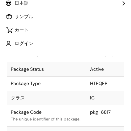
日本語
Pkg. Previous Code
128PFV-A
サンプル
Package code maintained as part of
the Renesas and Intersil merger.
カート
JEITA Standard
P-
ログイン
HTFQFP128-
The JEITA standard to which the
14x14-0.40
device is compliant.
Package Status
Active
Package Type
HTFQFP
クラス
IC
Package Code
pkg_6817
The unique identifier of this package.