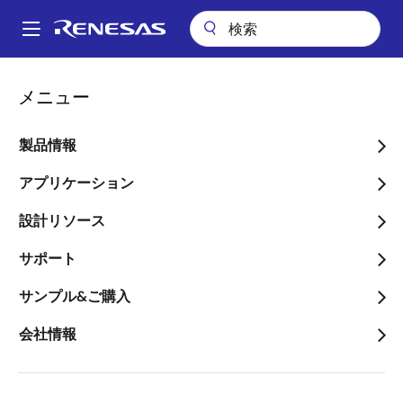
メ
イ
A
ン
Main
コ
パッケージ検索
pkg_6817 (HTFQFP 128)
navigation
メニュー
ン
パ
pkg_6817 (HTFQFP 128)
テ
ン
ン
製品情報
ツ
く
に
アプリケーション
ず
ページセクションへ移動：
移
設計リソース
動
サポート
サンプル&ご購入
タイトル
情報
会社情報
Pkg. Name
PTQP0128LC-
A
Name used to describe Renesas
packages.