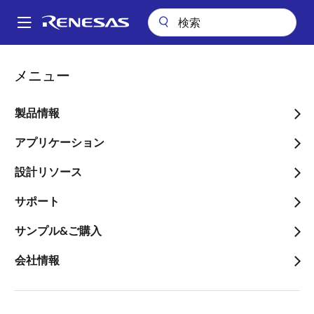
メ
イ
A
ン
Main
コ
パッケージ検索
pkg_480 (QFP 64)
navigation
メニュー
ン
パ
pkg_480 (QFP 64)
テ
ン
ン
製品情報
ツ
く
に
アプリケーション
ず
ページセクションへ移動：
移
設計リソース
動
サポート
サンプル&ご購入
タイトル
情報
会社情報
Pkg. Name
PRQP0064JA-
A
Name used to describe Renesas
packages.