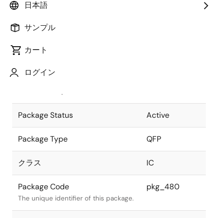
日本語
Pkg. Previous Code
64P6S-A
サンプル
Package code maintained as part of
the Renesas and Intersil merger.
カート
JEITA Standard
P-QFP64-
ログイン
10x14-0.65
The JEITA standard to which the
device is compliant.
Package Status
Active
Package Type
QFP
クラス
IC
Package Code
pkg_480
The unique identifier of this package.