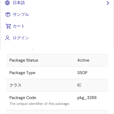
日本語
Pkg. Previous Code
P48GT-65-
サンプル
375B-3
Package code maintained as part of
the Renesas and Intersil merger.
カート
JEITA Standard
P-SSOP48-
ログイン
0375-0.65
The JEITA standard to which the
device is compliant.
Package Status
Active
Package Type
SSOP
クラス
IC
Package Code
pkg_3288
The unique identifier of this package.