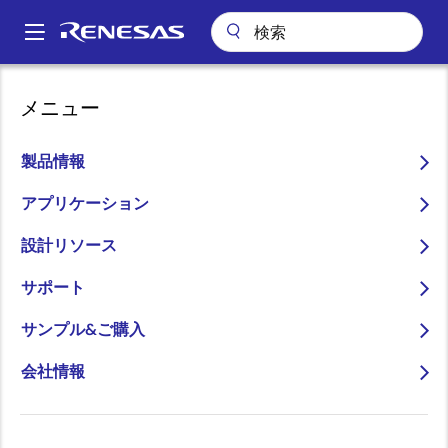
メ
イ
A
ン
Main
コ
パッケージ検索
pkg_3288 (SSOP 48)
navigation
メニュー
ン
パ
pkg_3288 (SSOP 48)
テ
ン
ン
製品情報
ツ
く
に
アプリケーション
ず
ページセクションへ移動：
移
設計リソース
動
サポート
サンプル&ご購入
タイトル
情報
会社情報
Pkg. Name
PRSP0048JA-
A
Name used to describe Renesas
packages.