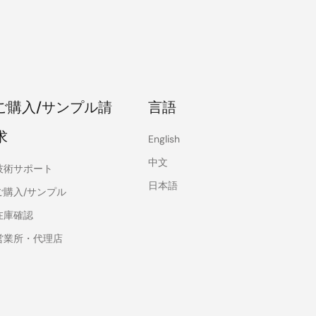
ご購入/サンプル請
言語
求
English
中文
技術サポート
日本語
ご購入/サンプル
在庫確認
営業所・代理店