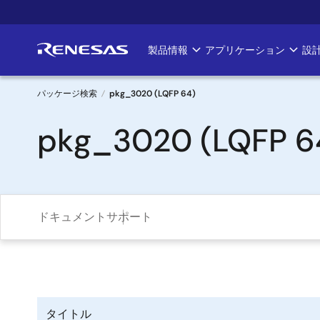
メ
イ
ン
製品情報
アプリケーション
設
Main
コ
ン
navigation
テ
パッケージ検索
pkg_3020 (LQFP 64)
ン
パ
pkg_3020 (LQFP 6
ツ
に
ン
移
く
動
ず
ドキュメント
サポート
タイトル