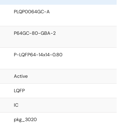
PLQP0064GC-A
P64GC-80-GBA-2
P-LQFP64-14x14-0.80
Active
LQFP
IC
pkg_3020