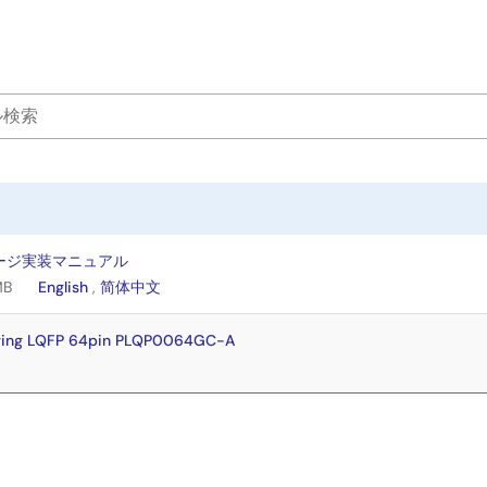
ージ実装マニュアル
MB
English
,
简体中文
wing LQFP 64pin PLQP0064GC-A