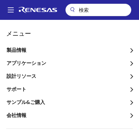
メ
イ
A
ン
Main
コ
パッケージ検索
pkg_24 (SOP 8)
navigation
メニュー
ン
パ
pkg_24 (SOP 8)
テ
ン
ン
製品情報
ツ
く
に
アプリケーション
ず
ページセクションへ移動：
移
設計リソース
動
サポート
サンプル&ご購入
タイトル
情報
会社情報
Pkg. Name
PRSP0008DD-
B
Name used to describe Renesas
packages.