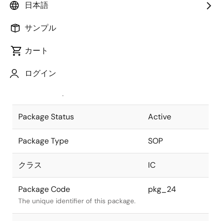
日本語
Pkg. Previous Code
FP-8DC
サンプル
Package code maintained as part of
the Renesas and Intersil merger.
カート
JEITA Standard
P-SOP8-
ログイン
3.95x4.9-1.27
The JEITA standard to which the
device is compliant.
Package Status
Active
Package Type
SOP
クラス
IC
Package Code
pkg_24
The unique identifier of this package.