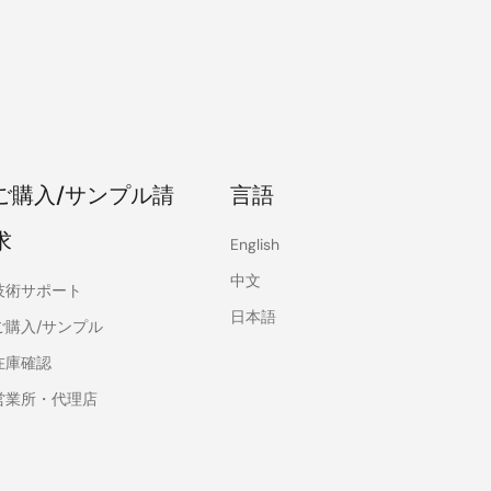
ご購入/サンプル請
言語
求
English
中文
技術サポート
日本語
ご購入/サンプル
在庫確認
営業所・代理店