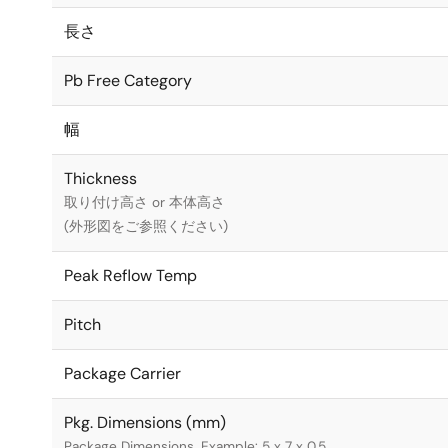
長さ
Pb Free Category
幅
Thickness
取り付け高さ or 本体高さ
(外形図をご参照ください)
Peak Reflow Temp
Pitch
Package Carrier
Pkg. Dimensions (mm)
Package Dimensions. Example: 5 x 7 x 0.5