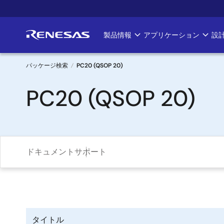
メ
イ
ン
製品情報
アプリケーション
設
Main
コ
ン
navigation
テ
パッケージ検索
PC20 (QSOP 20)
ン
パ
PC20 (QSOP 20)
ツ
に
ン
移
く
動
ず
ドキュメント
サポート
タイトル