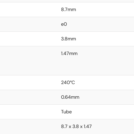
8.7mm
e0
3.8mm
1.47mm
240°C
0.64mm
Tube
8.7 x 3.8 x 1.47