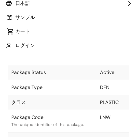
日本語
Pkg. Previous Code
LNW
サンプル
Package code maintained as part of the
Renesas and Intersil merger.
カート
Package Description
8 LEAD
ログイン
DFN
Descriptive text for this package.
3X3mm
Package Status
Active
Package Type
DFN
クラス
PLASTIC
Package Code
LNW
The unique identifier of this package.