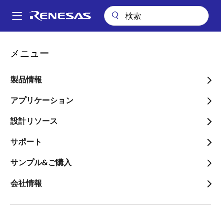
メ
イ
A
ン
Main
コ
パッケージ検索
LNW (DFN 8)
navigation
メニュー
ン
パ
LNW (DFN 8)
テ
ン
ン
製品情報
ツ
く
に
アプリケーション
ず
ページセクションへ移動：
移
設計リソース
動
サポート
サンプル&ご購入
タイトル
情報
会社情報
Pkg. Name
L8.3X3D
Name used to describe Renesas
packages.