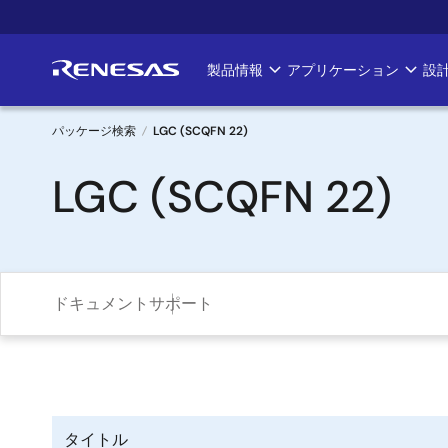
メ
イ
ン
製品情報
アプリケーション
設
Main
コ
ン
navigation
テ
パッケージ検索
LGC (SCQFN 22)
ン
パ
LGC (SCQFN 22)
ツ
に
ン
移
く
動
ず
ドキュメント
サポート
タイトル