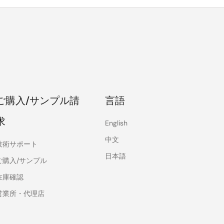
ご購入/サンプル請
言語
求
English
中文
技術サポート
日本語
ご購入/サンプル
在庫確認
営業所・代理店