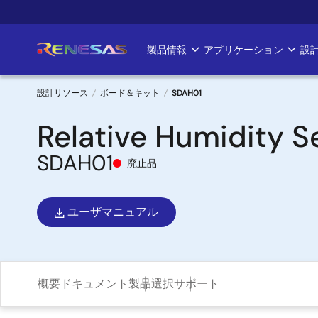
メ
イ
ン
製品情報
アプリケーション
設
Main
コ
ン
navigation
テ
設計リソース
ボード＆キット
SDAH01
ン
パ
Relative Humidity S
ツ
に
ン
SDAH01
移
廃止品
く
動
ず
ユーザマニュアル
概要
ドキュメント
製品選択
サポート