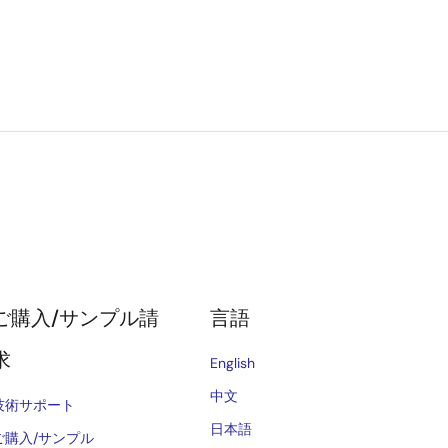
ご購入/サンプル請
言語
求
English
中文
技術サポート
日本語
ご購入/サンプル