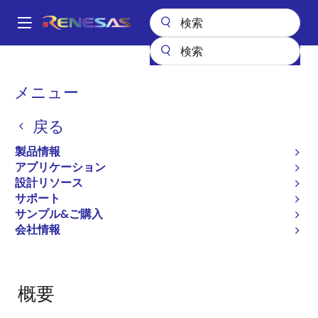
メ
イ
A
ン
Main
コ
設計リソース
ボード＆キット
ADC1213D125W1
navigation
ン
パ
メニュー
テ
ADC1213D125W1 demo
ン
ン
board
戻る
ツ
く
に
ず
ADC1213D125W1
製品情報
廃止品
移
アプリケーション
動
設計リソース
サポート
ページセクションへ移動：
サンプル&ご購入
会社情報
概要