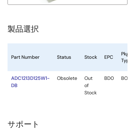
製品選択
Pkg.
Part Number
Status
Stock
EPC
Type
ADC1213D125W1-
Obsolete
Out
BD0
BOAR
DB
of
Stock
サポート