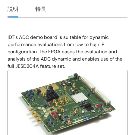
概
説明
特長
要
IDT's ADC demo board is suitable for dynamic
説
performance evaluations from low to high IF
明
configuration. The FPGA eases the evaluation and
analysis of the ADC dynamic and enables use of the
full JESD204A feature set.