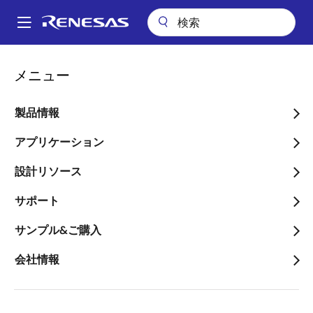
メ
イ
A
ン
Main
コ
会社案内
プレスセンター
ブログ
navigation
メニュー
ン
E/Eアーキテクチャ向けSW Platform と開発環境シリーズ(8)；
パ
AUTOSAR MCALソフトウェア開発
テ
ン
ン
製品情報
E/Eアーキテクチャ向けSW
ツ
く
Platform と開発環境シリー
に
アプリケーション
ず
移
ズ(8)；AUTOSAR MCALソ
設計リソース
動
フトウェア開発
サポート
サンプル&ご購入
会社情報
画
大石 徹
像